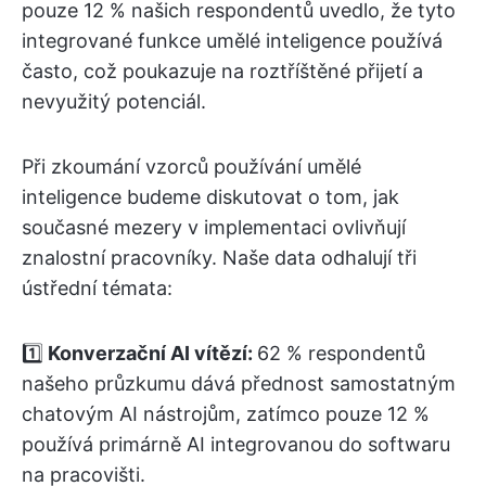
pouze 12 % našich respondentů uvedlo, že tyto
integrované funkce umělé inteligence používá
často, což poukazuje na roztříštěné přijetí a
nevyužitý potenciál.
Při zkoumání vzorců používání umělé
inteligence budeme diskutovat o tom, jak
současné mezery v implementaci ovlivňují
znalostní pracovníky. Naše data odhalují tři
ústřední témata:
1️⃣
Konverzační AI vítězí:
62 % respondentů
našeho průzkumu dává přednost samostatným
chatovým AI nástrojům, zatímco pouze 12 %
používá primárně AI integrovanou do softwaru
na pracovišti.