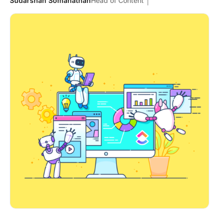
Sudarshan Somanathan
Head of Content