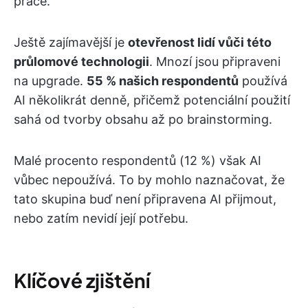
práce. “
Ještě zajímavější je
otevřenost lidí vůči této
průlomové technologii
. Mnozí jsou připraveni
na upgrade.
55 % našich respondentů
používá
AI několikrát denně, přičemž potenciální použití
sahá od tvorby obsahu až po brainstorming.
Malé procento respondentů (12 %) však AI
vůbec nepoužívá. To by mohlo naznačovat, že
tato skupina buď není připravena AI přijmout,
nebo zatím nevidí její potřebu.
K
líčové zjištění