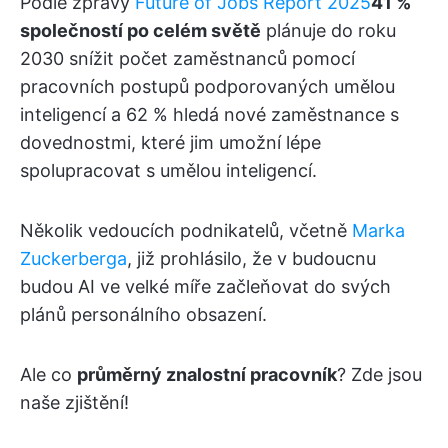
Podle zprávy
Future of Jobs Report 2025
41 %
společností po celém světě
plánuje do roku
2030 snížit počet zaměstnanců pomocí
pracovních postupů podporovaných umělou
inteligencí a 62 % hledá nové zaměstnance s
dovednostmi, které jim umožní lépe
spolupracovat s umělou inteligencí.
Několik vedoucích podnikatelů, včetně
Marka
Zuckerberga
, již prohlásilo, že v budoucnu
budou AI ve velké míře začleňovat do svých
plánů personálního obsazení.
Ale co
průměrný znalostní pracovník
? Zde jsou
naše zjištění!