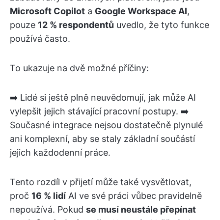
Microsoft Copilot
a
Google Workspace AI
,
pouze
12 % respondentů
uvedlo, že tyto funkce
používá často.
To ukazuje na dvě možné příčiny:
➡️ Lidé si ještě plně neuvědomují, jak může AI
vylepšit jejich stávající pracovní postupy. ➡️
Současné integrace nejsou dostatečně plynulé
ani komplexní, aby se staly základní součástí
jejich každodenní práce.
Tento rozdíl v přijetí může také vysvětlovat,
proč
16 % lidí
AI ve své práci vůbec pravidelně
nepoužívá. Pokud
se musí neustále přepínat