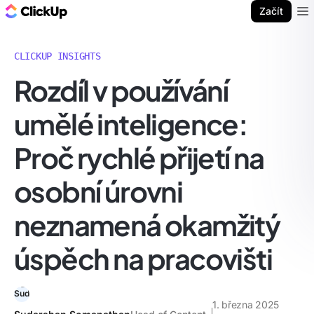
ClickUp blog
Začít
Ope
CLICKUP INSIGHTS
Rozdíl v používání
umělé inteligence:
Proč rychlé přijetí na
osobní úrovni
neznamená okamžitý
úspěch na pracovišti
1. března 2025