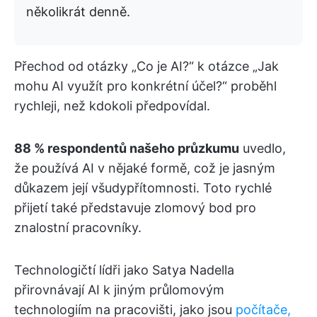
několikrát denně.
Přechod od otázky „Co je AI?“ k otázce „Jak
mohu AI využít pro konkrétní účel?“ proběhl
rychleji, než kdokoli předpovídal.
88 % respondentů našeho průzkumu
uvedlo,
že používá AI v nějaké formě, což je jasným
důkazem její všudypřítomnosti. Toto rychlé
přijetí také představuje zlomový bod pro
znalostní pracovníky.
Technologičtí lídři jako Satya Nadella
přirovnávají AI k jiným průlomovým
technologiím na pracovišti, jako jsou
počítače,