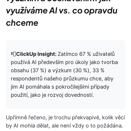
využíváme AI vs. co opravdu
chceme
📮
ClickUp Insight:
Zatímco 67 % uživatelů
používá AI především pro úkoly jako tvorba
obsahu (37 %) a výzkum (30 %), 33 %
respondentů našeho průzkumu chce, aby
jim AI pomáhala s pokročilejšími případy
použití, jako je rozvoj dovedností.
Upřímně řečeno, je trochu překvapivé, kolik věcí
by AI
mohla
dělat, ale není vždy o to požádána.