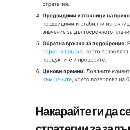
стратегия.
Предвидими източници на прихо
предвидими и стабилни източниц
значение за дългосрочното плани
Обратна връзка за подобрение:
обратна връзка
, което позволява
продуктите и процесите.
Ценови премии:
Лоялните клиент
към цените
, което позволява на 
Накарайте ги да с
стратегии за задъ