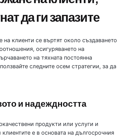
нат да ги запазите
е на клиенти се въртят около създаването
моотношения, осигуряването на
ърчаването на тяхната постоянна
ползвайте следните осем стратегии, за да
вото и надеждността
окачествени продукти или услуги и
 клиентите е в основата на дългосрочния