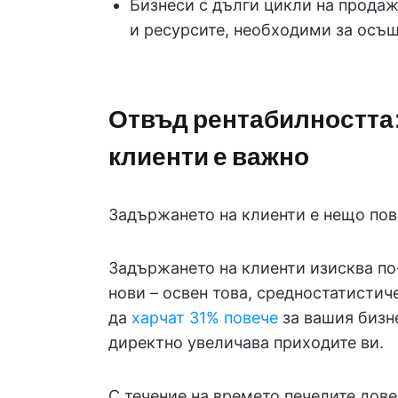
Бизнеси с дълги цикли на продаж
и ресурсите, необходими за осъ
Отвъд рентабилността:
клиенти е важно
Задържането на клиенти е нещо пов
Задържането на клиенти изисква по
нови – освен това, средностатисти
да
харчат 31% повече
за вашия бизне
директно увеличава приходите ви.
С течение на времето печелите дове