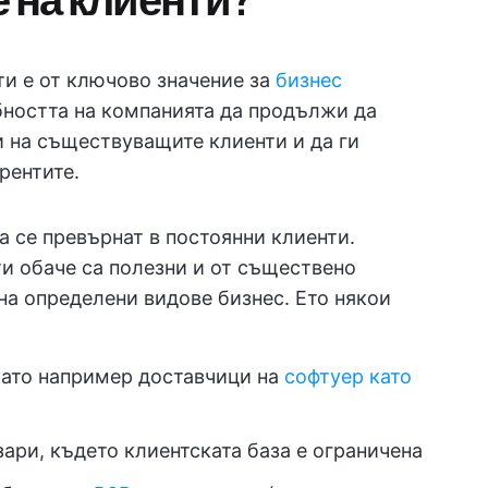
ти е от ключово значение за
бизнес
обността на компанията да продължи да
и на съществуващите клиенти и да ги
рентите.
а се превърнат в постоянни клиенти.
ти обаче са полезни и от съществено
на определени видове бизнес. Ето някои
като например доставчици на
софтуер като
ари, където клиентската база е ограничена