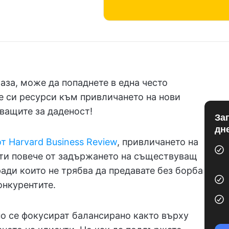
аза, може да попаднете в една често
е си ресурси към привличането на нови
ващите за даденост!
За
дн
т Harvard Business Review
, привличането на
ти повече от задържането на съществуващ
ради които не трябва да предавате без борба
онкурентите.
о се фокусират балансирано както върху