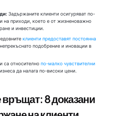
ди:
Задържаните клиенти осигуряват по-
и на приходи, което е от жизненоважно
ране и инвестиции.
Редовните
клиенти предоставят постоянна
 непрекъснато подобрение и иновации в
и са относително
по-малко чувствителни
бизнеса да налага по-високи цени.
е връщат: 8 доказани
ржане на клиенти,