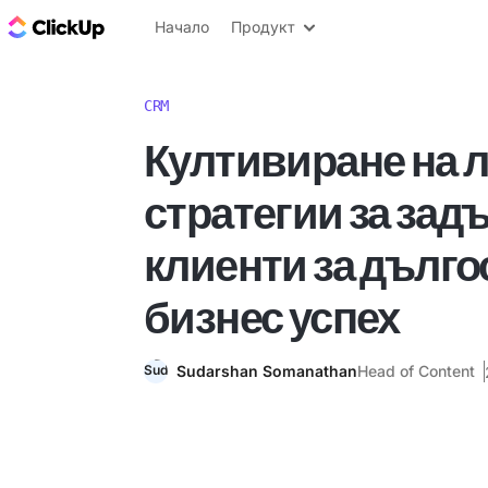
ClickUp блог
Начало
Продукт
CRM
Култивиране на л
стратегии за зад
клиенти за дълг
бизнес успех
Sudarshan Somanathan
Head of Content