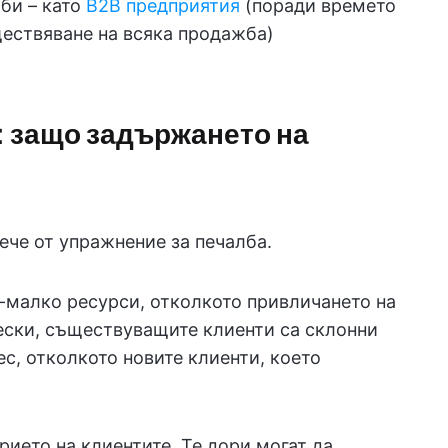
би – като
B2B предприятия
(поради времето
ществяване на всяка продажба)
 защо задържането на
ече от упражнение за печалба.
-малко ресурси, отколкото привличането на
чески, съществуващите клиенти са склонни
с, отколкото новите клиенти, което
рието на клиентите. Те дори могат да