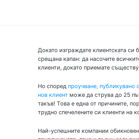
Докато изграждате клиентската си б
срещана капан: да насочите всичкит
клиенти, докато приемате съществу
Но според
проучване, публикувано о
нов клиент
може да струва до 25 пъ
такъв! Това е една от причините, по
трудно спечелените си клиенти на к
Най-успешните компании обикновен