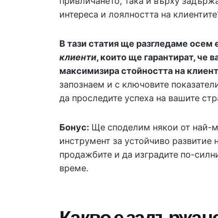
привличането, така и върху задърж
интереса и лоялността на клиентите
В тази статия ще разгледаме осем
клиенти
, които ще гарантират, че 
максимизира стойността на клиент
запознаем и с ключовите показатели
да проследите успеха на вашите стр
Бонус:
Ще споделим някои от най-м
инструмент за устойчиво развитие н
продажбите и да изградите по-силн
време.
Какво е задържан