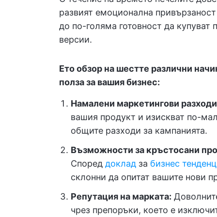
развият емоционална привързаност 
до по-голяма готовност да купуват 
версии.
Ето обзор на шестте различни начи
полза за вашия бизнес:
Намалени маркетингови разходи
вашия продукт и изискват по-ма
общите разходи за кампанията.
Възможности за кръстосани про
Според
доклад
за
бизнес тенденц
склонни да опитат вашите нови п
Репутация на марката:
Доволните
чрез препоръки, което е изключи