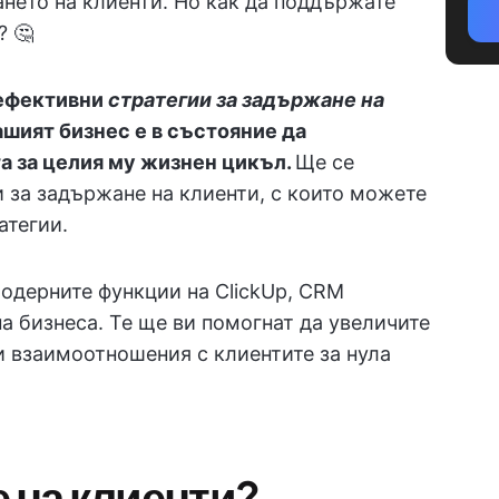
ането на клиенти. Но как да поддържате
? 🤔
 ефективни
стратегии за задържане на
вашият бизнес е в състояние да
а за целия му жизнен цикъл.
Ще се
 за задържане на клиенти, с които можете
атегии.
одерните функции на ClickUp, CRM
а бизнеса. Те ще ви помогнат да увеличите
и взаимоотношения с клиентите за нула
е на клиенти?