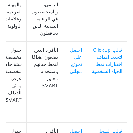
اليومي،
والمهام
والمتخصصون
الفرعية
في الرعاية
وعلامات
الصحية الذين
الأولوية
يحافظون
قالب ClickUp
احصل
الأفراد الذين
حقول
لتحديد أهداف
على
يضعون أهدافًا
مخصصة؛
اختيارات نمط
نموذج
لنمط حياتهم
ستة حالات
الحياة الشخصية
مجاني
باستخدام
مخصصة؛
معايير
عرض
SMART
مرئي
لأهداف
SMART
قالب السجل
احصل
الأفراد
حقول