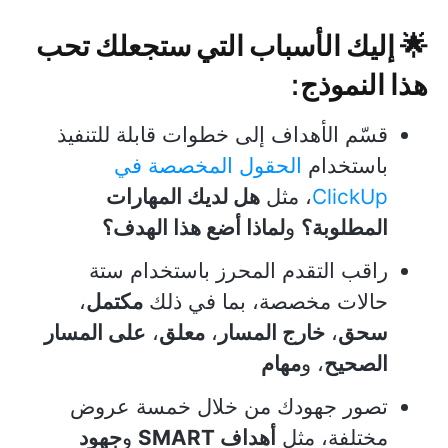
🌟 إليك الأسباب التي ستجعلك تحب
هذا النموذج:
قسّم الأهداف إلى خطوات قابلة للتنفيذ
باستخدام
الحقول المخصصة في
ClickUp
، مثل
هل لديك المهارات
المطلوبة؟
و
لماذا أضع هذا الهدف؟
راقب التقدم المحرز باستخدام ستة
حالات مخصصة، بما في ذلك
مكتمل
،
سحق
،
خارج المسار
،
معلق
،
على المسار
الصحيح
، و
مهام
تصور جهودك من خلال خمسة عروض
مختلفة، مثل
أهداف SMART
و
جهود