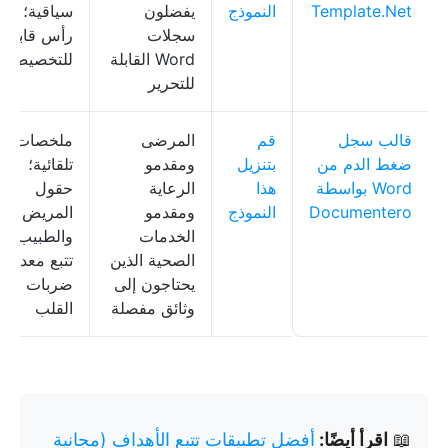
Template.Net
النموذج
يفضلون
سياقية؛
سجلات
رأس قابل
Word القابلة
للتخصيص
للتحرير
قالب سجل
قم
المرضى
ملخصات
ضغط الدم من
بتنزيل
ومقدمو
تلقائية؛
Word بواسطة
هذا
الرعاية
حقول
Documentero
النموذج
ومقدمو
المريض
الخدمات
والطبيب؛
الصحية الذين
تتبع معدل
يحتاجون إلى
ضربات
وثائق مفصلة
القلب
📖
اقرأ أيضًا:
أفضل تطبيقات تتبع الأهداف (مجانية