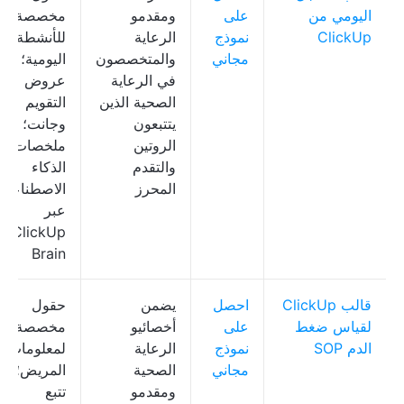
اليومي من
على
ومقدمو
مخصصة
ClickUp
نموذج
الرعاية
للأنشطة
مجاني
والمتخصصون
اليومية؛
في الرعاية
عروض
الصحية الذين
التقويم
يتتبعون
وجانت؛
الروتين
ملخصات
والتقدم
الذكاء
المحرز
الاصطناعي
عبر
ClickUp
Brain
قالب ClickUp
احصل
يضمن
حقول
لقياس ضغط
على
أخصائيو
مخصصة
الدم SOP
نموذج
الرعاية
لمعلومات
مجاني
الصحية
المريض؛
ومقدمو
تتبع