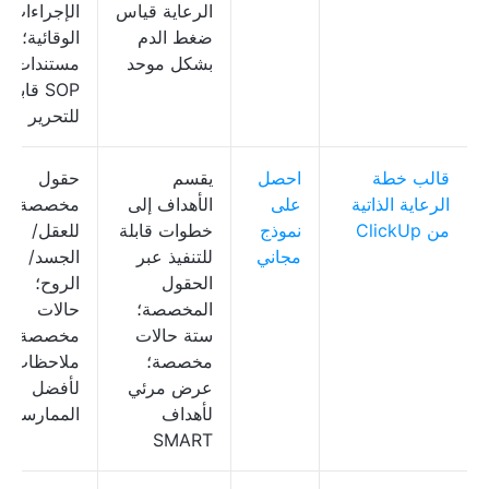
الرعاية قياس
الإجراءات
ضغط الدم
الوقائية؛
بشكل موحد
مستندات
SOP قابلة
للتحرير
قالب خطة
احصل
يقسم
حقول
الرعاية الذاتية
على
الأهداف إلى
مخصصة
من ClickUp
نموذج
خطوات قابلة
للعقل/
مجاني
للتنفيذ عبر
الجسد/
الحقول
الروح؛
المخصصة؛
حالات
ستة حالات
مخصصة؛
مخصصة؛
ملاحظات
عرض مرئي
لأفضل
لأهداف
الممارسات
SMART