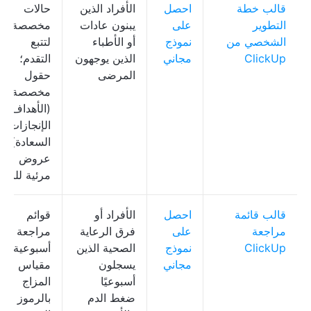
قالب خطة
احصل
الأفراد الذين
حالات
التطوير
على
يبنون عادات
مخصصة
الشخصي من
نموذج
أو الأطباء
لتتبع
ClickUp
مجاني
الذين يوجهون
التقدم؛
المرضى
حقول
مخصصة
(الأهداف،
الإنجازات،
السعادة)؛
عروض
مرئية للنمو
قالب قائمة
احصل
الأفراد أو
قوائم
مراجعة
على
فرق الرعاية
مراجعة
ClickUp
نموذج
الصحية الذين
أسبوعية،
مجاني
يسجلون
مقياس
أسبوعيًا
المزاج
ضغط الدم
بالرموز