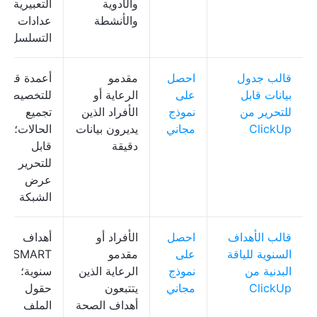
والأدوية
التعبيرية،
والأنشطة
عدادات
التسلسل
قالب جدول
احصل
مقدمو
أعمدة قابلة
بيانات قابل
على
الرعاية أو
للتخصيص؛
للتحرير من
نموذج
الأفراد الذين
تجميع
ClickUp
مجاني
يديرون بيانات
الحالات؛
دقيقة
قابل
للتحرير في
عرض
الشبكة
قالب الأهداف
احصل
الأفراد أو
أهداف
السنوية للياقة
على
مقدمو
SMART
البدنية من
نموذج
الرعاية الذين
سنوية؛
ClickUp
مجاني
يتتبعون
حقول
أهداف الصحة
الملف