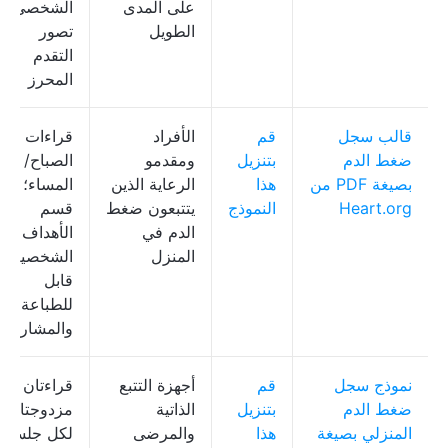
على المدى
الشخصي؛
الطويل
تصور
التقدم
المحرز
قالب سجل
قم
الأفراد
قراءات
ضغط الدم
بتنزيل
ومقدمو
الصباح/
بصيغة PDF من
هذا
الرعاية الذين
المساء؛
Heart.org
النموذج
يتتبعون ضغط
قسم
الدم في
الأهداف
المنزل
الشخصية؛
قابل
للطباعة
والمشاركة
نموذج سجل
قم
أجهزة التتبع
قراءتان
ضغط الدم
بتنزيل
الذاتية
مزدوجتان
المنزلي بصيغة
هذا
والمرضى
لكل جلسة؛