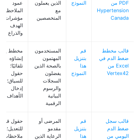
PDF من
النموذج
الذين يعملون
عمود
Hypertension
مع
الملاحظات؛
Canada
المتخصصين
مؤشرات
الهدف
والذراع
قالب مخطط
قم
المستخدمون
مخطط يتم
ضغط الدم في
بتنزيل
المهتمون
إنشاؤه
Excel من
هذا
بالصحة الذين
تلقائيًا؛
Vertex42
النموذج
يفضلون
حقول
السجلات
للسياق؛
والرسوم
إدخال
البيانية
الأهداف
الرقمية
قالب سجل
قم
المرضى أو
حقول قابلة
ضغط الدم
بتنزيل
مقدمو
للتعديل؛
اليومي من
هذا
الرعاية الذين
ملاحظات