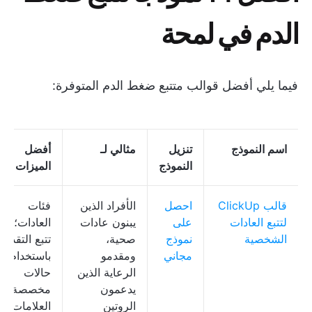
الدم في لمحة
فيما يلي أفضل قوالب متتبع ضغط الدم المتوفرة:
اسم النموذج
تنزيل
مثالي لـ
أفضل
النموذج
الميزات
قالب ClickUp
احصل
الأفراد الذين
فئات
لتتبع العادات
على
يبنون عادات
العادات؛
الشخصية
نموذج
صحية،
تتبع التقدم
مجاني
ومقدمو
باستخدام
الرعاية الذين
حالات
يدعمون
مخصصة؛
الروتين
العلامات