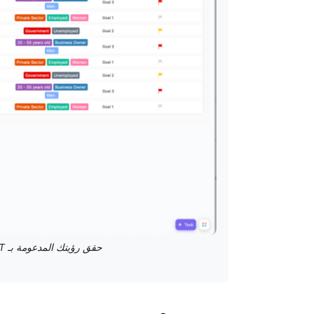
حقق رؤيتك المدعومة بـ GPT مع قالب لوحة الرؤية من ClickUp