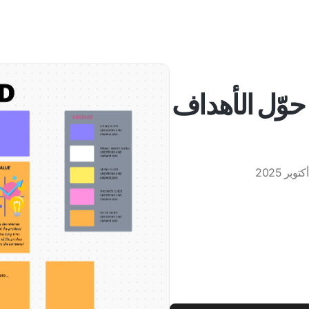
اة لوحة الرؤية GPT: حوّل الأهداف