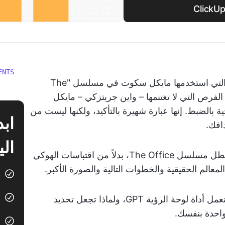
ENTS
إذا كان هناك شيء تعلمناه من "لوحة الرؤية" التي استخدمها مايكل سكوت في مسلسل "The
هو أن كتابة عبارة "تفقد 100% من الفرص التي لا تغتنمها – واين جريتزكي – مايكل
بالضبط. إنها عبارة شهيرة بالتأكيد، ولكنها ليست من
افك.
الي
أداة لوحة الرؤية GPT هي الحل. تخيل لو أن بطل مسلسل The Office، بدلاً من اقتباسات الهوكي
عالم الحقيقية والخطوات التالية والصورة الأكبر.
في هذا المنشور على المدونة، سنشرح كيف تعمل أداة لوحة الرؤية GPT، ولماذا تجعل تحديد
واحدة بنفسك.