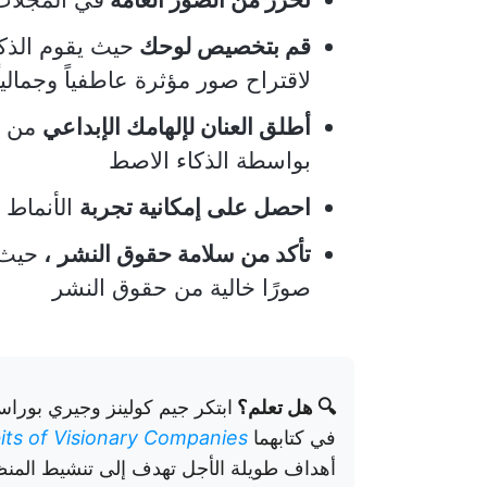
قم بتخصيص لوحك
حيث يقوم الذك
لاقتراح صور مؤثرة عاطفياً وجماليا
أطلق العنان لإلهامك الإبداعي
من خل
بواسطة الذكاء الاصط
احصل على إمكانية تجربة
الأنماط 
تأكد من سلامة حقوق النشر
،
حيث 
صورًا خالية من حقوق النشر
🔍 هل تعلم؟
ابتكر جيم كولينز وجيري بور
في كتابهما
bits of Visionary Companies
أهداف طويلة الأجل تهدف إلى تنشيط المن