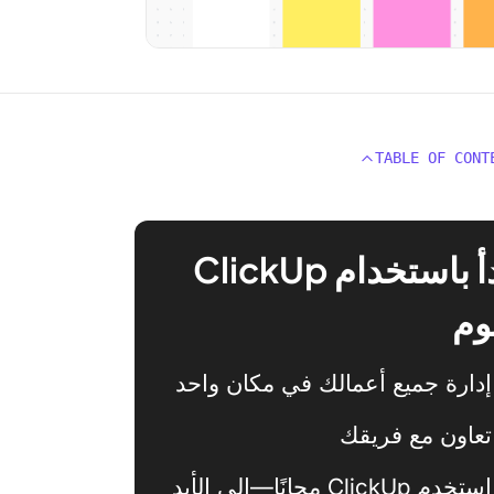
TABLE OF CONT
ابدأ باستخدام ClickUp
وم
إدارة جميع أعمالك في مكان واحد
تعاون مع فريقك
استخدم ClickUp مجانًا—إلى الأبد