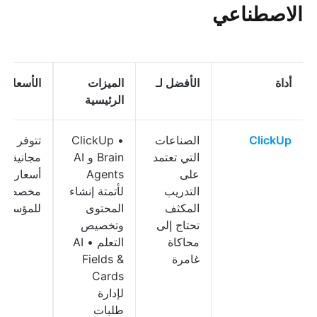
الاصطناعي
أداة
الأفضل لـ
الميزات
الأسعار
*
الرئيسية
ClickUp
الصناعات
• ClickUp
تتوفر خط
التي تعتمد
Brain و AI
مجانية؛
على
Agents
أسعار
التدريب
لأتمتة إنشاء
مخصصة
المكثف
المحتوى
للمؤسسا
تحتاج إلى
وتخصيص
محاكاة
التعلم • AI
غامرة
Fields &
Cards
لإدارة
طلبات