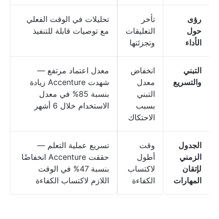
رؤى
تأخر
تحليلات في الوقت الفعلي
حول
التعليقات
مع توصيات قابلة للتنفيذ
الأداء
وتجزئتها
التبني
انخفاض
معدل اعتماد مرتفع —
والتسريع
معدل
شهدت Accenture زيادة
التبني
بنسبة 85% في معدل
بسبب
الاستخدام خلال 6 أشهر
الاحتكاك
الجدول
وقت
تسريع عملية التعلم —
الزمني
أطول
حققت Accenture انخفاضًا
لإتقان
لاكتساب
بنسبة 47% في الوقت
المهارات
الكفاءة
اللازم لاكتساب الكفاءة