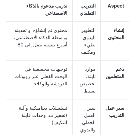
Aspect
التدريب
تدريب مدعوم بالذكاء
التقليدي
الاصطناعي
إنشاء
التطوير
محتوى تم إنشاؤه أو تحديثه
المحتوى
اليدوي،
بواسطة الذكاء الاصطناعي،
بطيء
أسرع بنسبة تصل إلى 80
ومكلف
دعم
موارد
توجيهات مخصصة في
المتعلمين
ثابتة،
الوقت الفعلي عبر روبوتات
تخصيص
الدردشة والوكلاء
بسيط
سير عمل
سير
تسلسلات ديناميكية وآلية
التدريب
العمل
(تحفيزات، وحدات قابلة
الخطي
للتكيف)
واليدوي