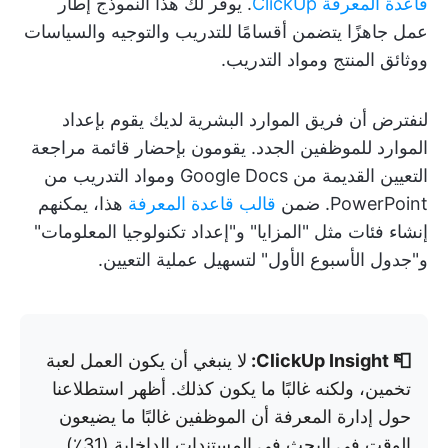
قاعدة المعرفة ClickUp
. يوفر لك هذا النموذج إطار
عمل جاهزًا يتضمن أقسامًا للتدريب والتوجيه والسياسات
ووثائق المنتج ومواد التدريب.
لنفترض أن فريق الموارد البشرية لديك يقوم بإعداد
الموارد للموظفين الجدد. يقومون بإحضار قائمة مراجعة
التعيين القديمة من Google Docs ومواد التدريب من
PowerPoint. ضمن
قالب قاعدة المعرفة
هذا، يمكنهم
إنشاء فئات مثل "المزايا" و"إعداد تكنولوجيا المعلومات"
و"جدول الأسبوع الأول" لتسهيل عملية التعيين.
📮 ClickUp Insight:
لا ينبغي أن يكون العمل لعبة
تخمين، ولكنه غالبًا ما يكون كذلك. أظهر استطلاعنا
حول إدارة المعرفة أن الموظفين غالبًا ما يضيعون
الوقت في البحث في المستندات الداخلية (31٪)