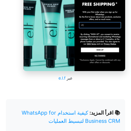
عبر
e.l.f
📚 اقرأ المزيد:
كيفية استخدام WhatsApp for
Business CRM لتبسيط العمليات