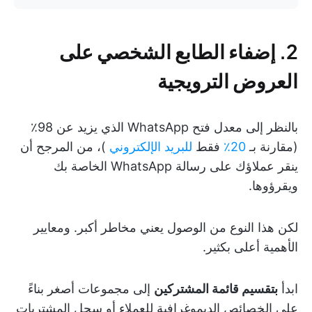
2. إضفاء الطابع الشخصي على
العروض الترويجية
بالنظر إلى معدل فتح WhatsApp الذي يزيد عن 98٪
(مقارنة بـ
20٪
فقط
للبريد الإلكتروني
)، من المرجح أن
ينقر عملاؤك على رسالة WhatsApp الخاصة بك
ويقرؤوها.
لكن هذا النوع من الوصول يعني مخاطر أكبر. ومعايير
الأهمية أعلى بكثير.
ابدأ
بتقسيم قائمة المشتركين
إلى مجموعات أصغر بناءً
على الخصائص الديموغرافية للعملاء أو سجل المشتريات