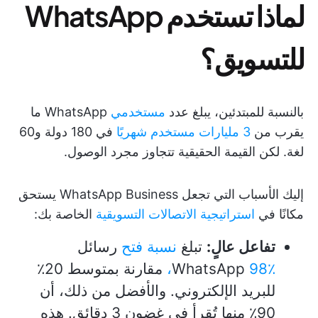
لماذا تستخدم WhatsApp
للتسويق؟
بالنسبة للمبتدئين، يبلغ عدد
مستخدمي
WhatsApp ما
يقرب من
3 مليارات مستخدم شهريًا
في 180 دولة و60
لغة. لكن القيمة الحقيقية تتجاوز مجرد الوصول.
إليك الأسباب التي تجعل WhatsApp Business يستحق
مكانًا في
استراتيجية الاتصالات التسويقية
الخاصة بك:
تفاعل عالٍ:
تبلغ
نسبة فتح
رسائل
98٪،
WhatsApp
مقارنة بمتوسط 20٪
للبريد الإلكتروني. والأفضل من ذلك، أن
90٪ منها تُقرأ في غضون 3 دقائق. هذه