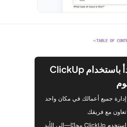
TABLE OF CONT
ابدأ باستخدام ClickUp
وم
إدارة جميع أعمالك في مكان واحد
تعاون مع فريقك
استخدم ClickUp مجانًا—إلى الأبد