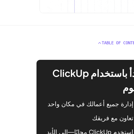
TABLE OF CONT
ابدأ باستخدام ClickUp
وم
إدارة جميع أعمالك في مكان واحد
تعاون مع فريقك
استخدم ClickUp مجانًا—إلى الأبد