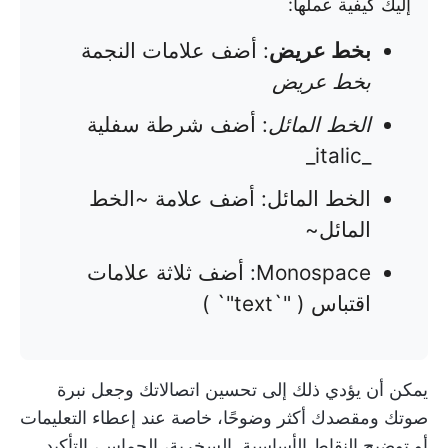
إليك كيفية عملها:
بخط عريض
: أضف علامات النجمة
بخط عريض
الخط المائل
: أضف شرطة سفلية
_italic_
الخط المائل: أضف علامة ~الخط
المائل~
Monospace: أضف ثلاثة علامات
اقتباس ( "`text"` )
يمكن أن يؤدي ذلك إلى تحسين اتصالاتك وجعل نبرة
صوتك ومقصدك أكثر وضوحًا، خاصة عند إعطاء التعليمات
أو توضيح النقاط الأساسية. السخرية، الحماس، التأكيد...