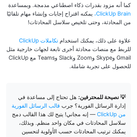
كما أنه مزود بقدرات ذكاء اصطناعي مدمجة. وبمساعدة
ClickUp Brain،
يمكنه اقتراح إجابات وإنشاء مهام تلقائيًا
من المحادثة، وحتى تلخيص سلاسل المحادثات!
علاوة على ذلك، يمكنك استخدام
تكاملات ClickUp
للربط مع منصات محادثة أخرى تابعة لجهات خارجية مثل
Gmail وSkype وZoom وSlack وTeams مع ClickUp
للحصول على تجربة شاملة.
💡 نصيحة للمحترفين:
هل تحتاج إلى مساعدة في
إدارة الرسائل الفورية؟ جرب
قالب الرسائل الفورية
من ClickUp
— إنه مجاني! يتيح لك هذا القالب دمج
سلاسل المحادثات في مكان واحد منظم. وبذلك،
يمكنك ترتيب المحادثات حسب الأولوية لتحسين