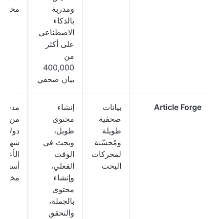
ومدربة
مخصص
بالذكاء
الاصطناعي
على أكثر
من
400,000
بيان صحفي
Article Forge
بيانات
إنشاء
مدفوع: 
صحفية
محتوى
من 7
طويلة
طويل،
دولارًا
ومُحسّنة
وبحث في
شهريًا،
لمحركات
الوقت
الأعما
البحث
الفعلي،
أسعار
وإنشاء
مخصص
محتوى
بالجملة،
والتحقق