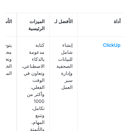
أداة
الأفضل لـ
الميزات
الأسعا
الرئيسية
ClickUp
إنشاء
كتابة
يتوفر 
شامل
مدعومة
مجانية
للبيانات
بالذكاء
وتختل
الصحفية
الاصطناعي،
الخطط
وإدارة
وتعاون في
المدفو
سير
الوقت
العمل
الفعلي،
وأكثر من
1000
تكامل،
وتتبع
المهام،
والأتمتة