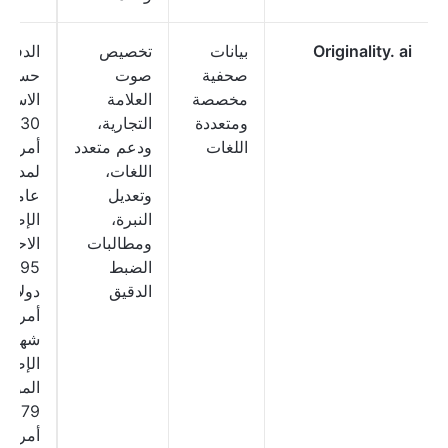
Originality. ai
بيانات
تخصيص
الدفع
صحفية
صوت
حسب
مخصصة
العلامة
الاستخ
ومتعددة
التجارية،
30 دو
اللغات
ودعم متعدد
أمريكيًا
اللغات،
لمدة
وتعديل
عامين،
النبرة،
الإصدا
ومطالبات
الاحترا
الضبط
14.95
الدقيق
دولارًا
أمريكيًا
شهريًا،
الإصدا
المؤس
179 
أمريكيًا