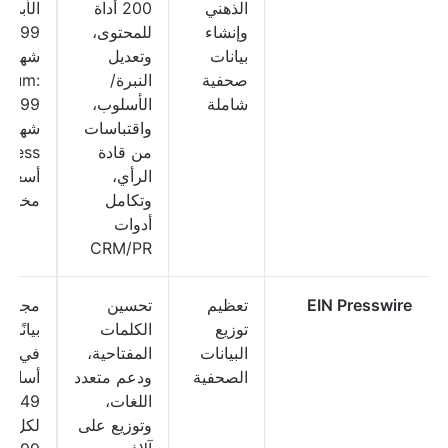
الذهني
200 أداة
ال
وإنشاء
للمحتوى،
99
بيانات
وتعديل
شهريًا،
صحفية
النبرة/
mium:
شاملة
الأسلوب،
واقتباسات
شهريًا،
من قادة
الرأي،
أسعار
وتكامل
مخصص
أدوات
CRM/PR
EIN Presswire
تعظيم
تحسين
توزيع
الكلمات
بيانًا ص
البيانات
المفتاحية،
في الي
الصحفية
ودعم متعدد
أساسي
اللغات،
149 
وتوزيع على
لكل بي