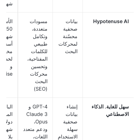
شهريًا
Hypotenuse AI
بيانات
مسودات
الأساس
صحفية
متعددة،
150 
محسّنة
وتكامل
شهريًا،
لمحركات
طبيعي
أسعار
البحث
للكلمات
مخصص
المفتاحية،
وتحسين
و
محركات
rprise
البحث
(SEO)
سهل للغاية. الذكاء
إنشاء
GPT-4 و
الباقة
الاصطناعي
بيانات
Claude 3
صحفية
Opus،
دولارًا
سهلة
ودعم متعدد
الاستخدام
اللغات،
بلا حدو