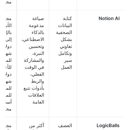
مخصص
Notion AI
كتابة
صياغة
مجاني 
البيانات
مدعومة
الأبد،
الصحفية
بالذكاء
بالإضا
بشكل
الاصطناعي،
إلى:
تعاوني
وتحسين
دولارا
وتكامل
النبرة،
شهريًا
سير
والمشاركة
للمستخ
العمل
في الوقت
الفعلي،
دولارًا
والربط
شهريًا
بأدوات تتبع
للمستخ
العلاقات
للمؤس
العامة
أسعار
مخصص
LogicBalls
العصف
أكثر من
مجاني 