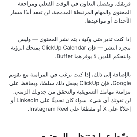
فريقك. وبفضل التعاون في الوقت الفعلي ومراجعة
المحتوى والمهام المرتبطة المدمجة، لن تفقد أبدًا مسار
الأحداث أو مواعيدها.
إذا كنت تدير
متى
و
كيف
يتم نشر المحتوى — وليس
مجرد النشر — فإن ClickUp Calendar يمنحك الرؤية
والتحكم اللذين لا يوفرهما Buffer.
بالإضافة إلى ذلك، إذا كنت ترغب في المزامنة مع تقويم
Google، فإن ClickUp يجعل ذلك سلسًا، ويحافظ على
مزامنة مهامك التسويقية والتحقق من جدولك الزمني.
لن تفوتك أي شيء، سواء كان تحديثًا على LinkedIn أو
إعلانًا على X أو مقطعًا على Instagram Reel.
بسّط عملية تنظيم المحتوى