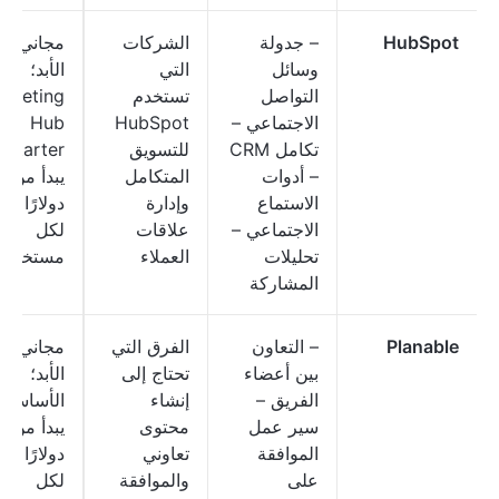
HubSpot
– جدولة
الشركات
مجاني إل
وسائل
التي
الأبد؛
التواصل
تستخدم
rketing
الاجتماعي –
HubSpot
Hub
تكامل CRM
للتسويق
Starter:
– أدوات
المتكامل
يبد
الاستماع
وإدارة
دولارًا شهر
الاجتماعي –
علاقات
لكل
تحليلات
العملاء
مستخدم
المشاركة
Planable
– التعاون
الفرق التي
مجاني إل
بين أعضاء
تحتاج إلى
الأبد؛
الفريق –
إنشاء
الأساسي:
سير عمل
محتوى
يبد
الموافقة
تعاوني
دولارًا شهر
على
والموافقة
لكل