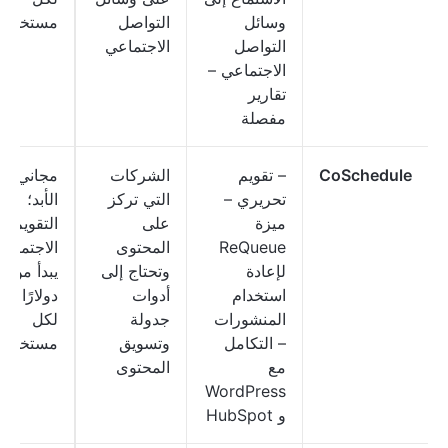
وسائل
التواصل
مستخدم
التواصل
الاجتماعي
الاجتماعي –
تقارير
مفصلة
CoSchedule
– تقويم
الشركات
مجاني إل
تحريري –
التي تركز
الأبد؛
ميزة
على
التقويم
ReQueue
المحتوى
الاجتماعي
لإعادة
وتحتاج إلى
يبدأ
استخدام
أدوات
دولارًا شهر
المنشورات
جدولة
لكل
– التكامل
وتسويق
مستخدم
مع
المحتوى
WordPress
و HubSpot