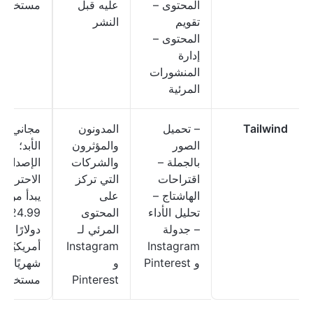
المحتوى –
عليه قبل
مستخدم
تقويم
النشر
المحتوى –
إدارة
المنشورات
المرئية
Tailwind
– تحميل
المدونون
مجاني إل
الصور
والمؤثرون
الأبد؛
بالجملة –
والشركات
الإصدار
اقتراحات
التي تركز
الاحترافي
الهاشتاج –
على
يبدأ من
تحليل الأداء
المحتوى
24.99
– جدولة
المرئي لـ
دولارًا
Instagram
Instagram
أمريكيًا
و Pinterest
و
شهريًا لك
Pinterest
مستخدم