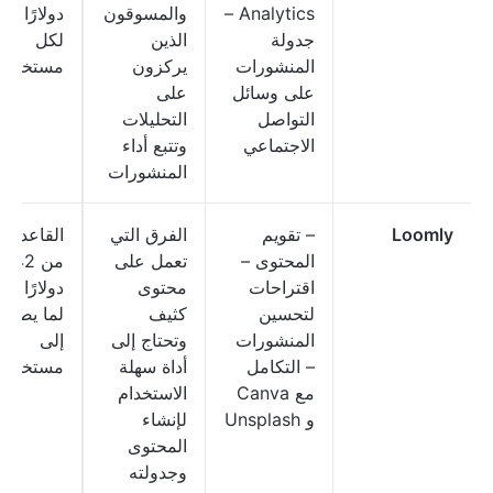
Analytics –
والمسوقون
دولارًا شهر
جدولة
الذين
لكل
المنشورات
يركزون
مستخدم
على وسائل
على
التواصل
التحليلات
الاجتماعي
وتتبع أداء
المنشورات
Loomly
– تقويم
الفرق التي
القاعدة: ت
المحتوى –
تعمل على
من 42
اقتراحات
محتوى
دولارًا شهر
لتحسين
كثيف
لما يصل
المنشورات
وتحتاج إلى
إلى
– التكامل
أداة سهلة
مستخدمي
مع Canva
الاستخدام
و Unsplash
لإنشاء
المحتوى
وجدولته