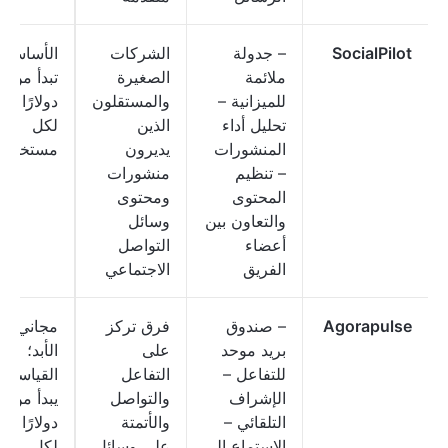
SocialPilot
– جدولة
الشركات
الأساسيا
ملائمة
الصغيرة
تبد
للميزانية –
والمستقلون
دولارًا شهر
تحليل أداء
الذين
لكل
المنشورات
يديرون
مستخدم
– تنظيم
منشورات
المحتوى
ومحتوى
والتعاون بين
وسائل
أعضاء
التواصل
الفريق
الاجتماعي
Agorapulse
– صندوق
فرق تركز
مجاني إل
بريد موحد
على
الأبد؛
للتفاعل –
التفاعل
القياسي:
الإشراف
والتواصل
يبدأ
التلقائي –
والأتمتة
دولارًا شهر
الاستماع إلى
على وسائل
لكل