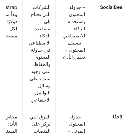
SocialBee
– جدولة
الشركات
المحتوى
التي تحتاج
يبد
باستخدام
إلى
دولارًا شهر
الذكاء
مساعدة
لكل
الاصطناعي
الذكاء
مستخدم
– تصنيف
الاصطناعي
المحتوى –
في جدولة
تحليل الأداء
المحتوى
والحفاظ
على وجود
متنوع على
وسائل
التواصل
الاجتماعي
لاحقًا
– جدولة
الفرق التي
مجاني إل
المحتوى
تركز على
الأبد؛ البا
المرئي –
المنصات
المبدئية: ت