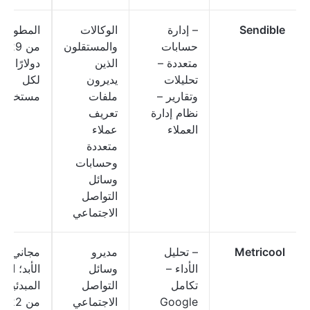
Sendible
– إدارة
الوكالات
المطور: يب
حسابات
والمستقلون
من 29
متعددة –
الذين
دولارًا شهر
تحليلات
يديرون
لكل
وتقارير –
ملفات
مستخدم
نظام إدارة
تعريف
العملاء
عملاء
متعددة
وحسابات
وسائل
التواصل
الاجتماعي
Metricool
– تحليل
مديرو
مجاني إل
الأداء –
وسائل
الأبد؛ البا
تكامل
التواصل
المبدئية: ت
Google
الاجتماعي
من 22