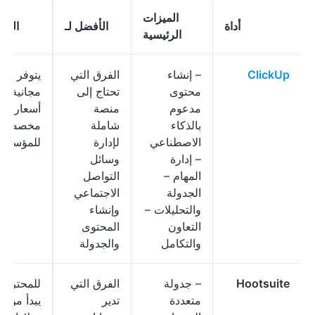
الميزات
أداة
الأفضل لـ
الأس
الرئيسية
ClickUp
– إنشاء
الفرق التي
يتوفر خط
محتوى
تحتاج إلى
مجانية؛
مدعوم
منصة
أسعار
بالذكاء
شاملة
مخصصة
الاصطناعي
لإدارة
للمؤسسا
– إدارة
وسائل
المهام –
التواصل
الجدولة
الاجتماعي
والتحليلات –
وإنشاء
التعاون
المحتوى
والتكامل
والجدولة
Hootsuite
– جدولة
الفرق التي
للمحترفين
متعددة
تدير
يبد