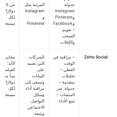
جدولة
المرئية مثل
من 25
Instagram
Instagram
دولارًا شهر
وPinterest
و
لكل
وFacebook
Pinterest
مستخدم
– تقويم
السحب
والإفلات
Zoho Social
– مراقبة في
الشركات
مجاني إل
الوقت
التي تعتمد
الأبد؛
الفعلي –
على
القياسي:
تحليلات
البيانات
يبدأ
متقدمة –
وتسعى إلى
دولارًا شهر
جدولة عبر
مراقبة أداء
لكل
المنصات –
وسائل
مستخدم
تتبع الأداء
التواصل
الاجتماعي
وتتبعه