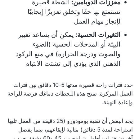
معززات الدوبامين:
أنشطة قصيرة
تستمتع بها حقًا وتخلق تعزيزًا إيجابيًا
لإنجاز مهام العمل
التغيرات الحسية:
يمكن أن يساعد تغيير
البيئة أو المدخلات الحسية (الضوء
والصوت ودرجة الحرارة) في منع الركود
الذهني الذي يؤدي إلى تشتت الانتباه
حدد فترات راحة قصيرة مدتها 5-10 دقائق بين فترات
العمل المركزة. تمنح هذه اللحظات دماغك فرصة للراحة
وإعادة التهيئة.
يجد البعض أن تقنية بومودورو (25 دقيقة من العمل تليها
استراحة لمدة 5 دقائق) مثالية لإيقاعهم، بينما يفضل
آخرون فترات أطول تتراوح بين 45 و60 دقيقة. جرب