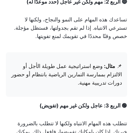
🔵 الربع 2: مهم ولكن غير عاجل (حدد موعدًا له)
تساعدك هذه المهام على النمو والنجاح، ولكنها لا
تسترعي الانتباه. إذا لم تقم بجدولتها، فستظل مؤجلة.
خصص وقتًا محددًا في تقويمك لمنع تفويتها.
📌
مثال:
وضع استراتيجية عمل طويلة الأجل أو
الالتزام بممارسة التمارين الرياضية بانتظام أو حضور
دورات تدريبية مهنية.
🟢 الربع 3: عاجل ولكن غير مهم (تفويض)
تتطلب هذه المهام الانتباه ولكنها لا تتطلب بالضرورة
خبرتك. إذا كان بإمكانك تفويضها، فافعل ذلك. يمكنك