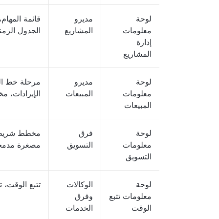
لوحة
مديرو
قائمة المهام
معلومات
المشاريع
الجدول الزم
إدارة
المشاريع
لوحة
مديرو
مرحلة خط الأ
معلومات
المبيعات
الإيرادات، م
المبيعات
لوحة
فرق
مخطط شريطي،
معلومات
التسويق
مصغرة مدمج
التسويق
لوحة
الوكالات
تتبع الوقت، ت
معلومات تتبع
وفرق
الوقت
الخدمات