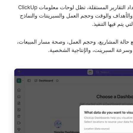
على عكس جداول البيانات الثابتة أو أدوات إعداد التقارير المستقلة، تظل لوحات معلومات ClickUp
والأهداف والوقت وحجم العمل والسبرينتات والنماذج
تم فيها التنفيذ.
 الفرق لوحات معلومات ClickUp لتتبع حالة المشاريع، وحجم العمل، وصحة مسار المبيعات،
 وسرعة السبرينت، والإنتاجية الشخصية.