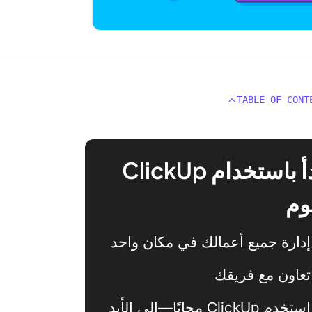
TABLE OF CONT
ابدأ باستخدام ClickUp
وم
إدارة جميع أعمالك في مكان واحد
تعاون مع فريقك
استخدم ClickUp مجانًا—إلى الأبد