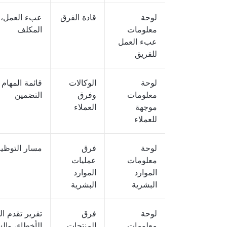
لوحة
قادة الفرق
عبء العمل، 
معلومات
المكلف
عبء العمل
للفريق
لوحة
الوكالات
قائمة المهام
معلومات
وفرق
التضمين
موجهة
العملاء
للعملاء
لوحة
فرق
مسار التوظيف
معلومات
عمليات
الموارد
الموارد
البشرية
البشرية
لوحة
فرق
تقرير تقدم ا
معلومات
المنتجات
الأخطاء، وال