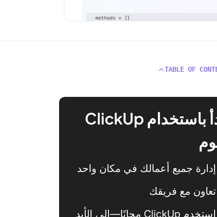
TABLE OF CONT
ابدأ باستخدام ClickUp
وم
إدارة جميع أعمالك في مكان واحد
تعاون مع فريقك
استخدم ClickUp مجانًا—إلى الأبد