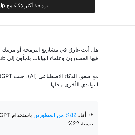
برمجة أكثر ذكاءً مع ClickUp
هل أنت غارق في مشاريع البرمجة أو مرتبك بش
فيها المطورون وعلماء البيانات يلجأون إلى GitHub ومنصات المطورين الأخرى بحثًا عن الحلول.
التوليدي الأخرى محلها.
📌 أفاد
82% من المطورين
بنسبة 22%.