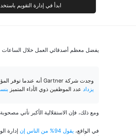
ابدأ في إدارة التقويم باستخدام ickUp
يفضل معظم أصدقائي العمل خلال الساعات ال
وجدت شركة Gartner أنه عندما توفر المؤسسات "مرونة جذرية" في ساعات العمل وأماكنه،
يزداد
عدد الموظفين ذوي الأداء المتميز
بنسبة 
ومع ذلك، فإن الاستقلالية الأكبر تأتي مصحوب
في الواقع،
يقول 94% من الناس إن
إدارة ال