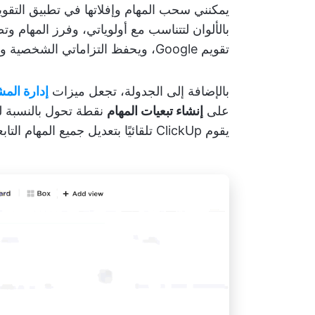
يمكنني سحب المهام وإفلاتها في تطبيق التقويم 
بالألوان لتتناسب مع أولوياتي، وفرز المهام وت
تقويم Google، ويحفظ التزاماتي الشخصية والمهنية في مكان واحد.
بالإضافة إلى الجدولة، تجعل ميزات
إدارة المشاري
على
إنشاء تبعيات المهام
نقطة تحول بالنسبة لي
يقوم ClickUp تلقائيًا بتعديل جميع المهام التابعة لها — دون الحاجة إلى أي تحديثات يدوية.