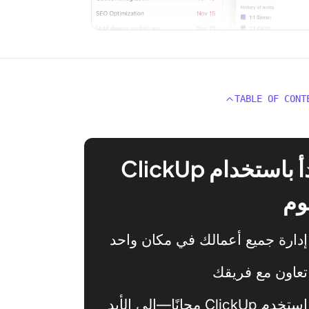
TABLE OF CONT
ابدأ باستخدام ClickUp
وم
إدارة جميع أعمالك في مكان واحد
تعاون مع فريقك
استخدم ClickUp مجانًا—إلى الأبد