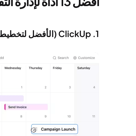
أفضل 13 أداة لإدارة التقويم في إدارة المشاريع
1. ClickUp (الأفضل لتخطيط المشاريع وجدولتها بشكل متكامل)