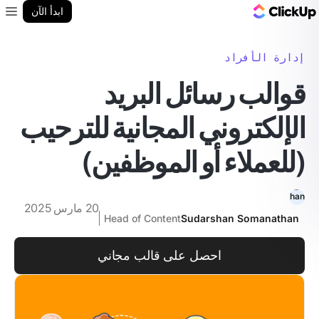
مدونة ClickUp
ابدأ الآن
enu
إدارة الأفراد
قوالب رسائل البريد
الإلكتروني المجانية للترحيب
(للعملاء أو الموظفين)
20 مارس 2025
Head of Content
Sudarshan Somanathan
احصل على قالب مجاني