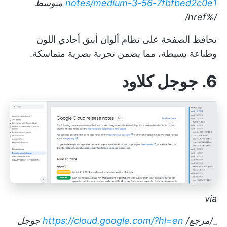
notes/medium-3-56-7fbfbed2c0e1
متوسط
/%href/
تحافظ الصفحة على نظام ألوان أنيق أحادي اللون
وطباعة بسيطة، مما يضمن تجربة بصرية متماسكة.
6. جوجل كلاود
via
_
/مرجع/
https://cloud.google.com/?hl=en
جوجل