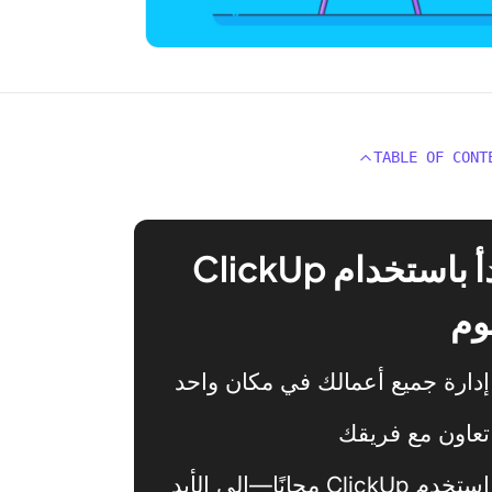
TABLE OF CONT
ابدأ باستخدام ClickUp
وم
إدارة جميع أعمالك في مكان واحد
تعاون مع فريقك
استخدم ClickUp مجانًا—إلى الأبد