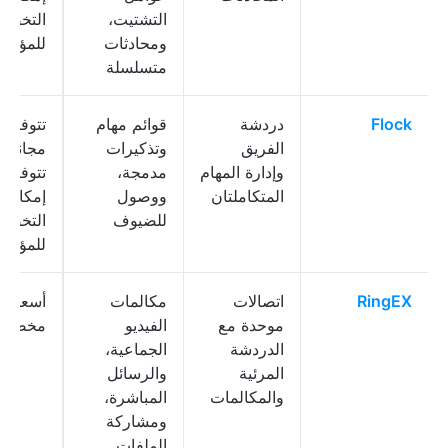
التشتيت،
التخصي
ومحادثات
للمؤس
متسلسلة
Flock
دردشة
قوائم مهام
تتوفر 
الفريق
وتذكيرات
مجانية؛
وإدارة المهام
مدمجة،
تتوفر
المتكاملتان
ووصول
إمكانية
للضيوف
التخصي
للمؤس
RingEX
اتصالات
مكالمات
أسعار
موحدة مع
الفيديو
مخصصة
الدردشة
الجماعية،
المرئية
والرسائل
والمكالمات
المباشرة،
ومشاركة
الملفات