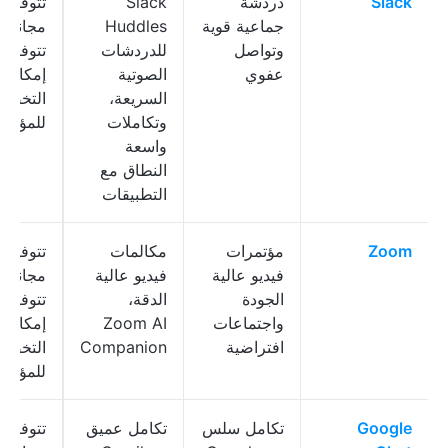
Slack
دردشة
Slack
تتوفر 
جماعية قوية
Huddles
مجانية؛
وتواصل
للدردشات
تتوفر
عفوي
الصوتية
إمكانية
السريعة،
التخصي
وتكاملات
للمؤس
واسعة
النطاق مع
التطبيقات
Zoom
مؤتمرات
مكالمات
تتوفر 
فيديو عالية
فيديو عالية
مجانية؛
الجودة
الدقة،
تتوفر
واجتماعات
Zoom AI
إمكانية
افتراضية
Companion
التخصي
للمؤس
Google
تكامل سلس
تكامل عميق
تتوفر 