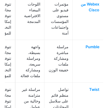
Webex من
مؤتمرات
اللوحات
تتوفر 
Cisco
فيديو على
البيضاء
مجانية؛
مستوى
الافتراضية
تتوفر
المؤسسات
المدمجة
إمكانية
واجتماعات
التخصي
آمنة
للمؤس
Pumble
مراسلة
واجهة
تتوفر 
مباشرة
بسيطة،
مجانية؛
ومشاركة
ومراسلة
تتوفر
ملفات
سريعة،
إمكانية
خفيفة الوزن
ومشاركة
التخصي
ملفات فعالة
للمؤس
Twist
تواصل
مراسلة غير
تتوفر 
منظم قائم
متزامنة
مجانية؛
على سلاسل
وخالية من
تتوفر
المحادثات
عوامل
إمكانية