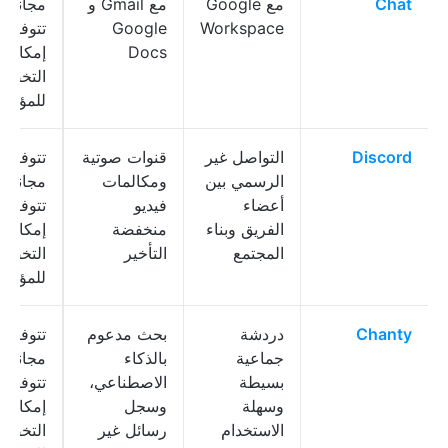
Chat
مع Google
مع Gmail و
مجانية؛
Workspace
Google
تتوفر
Docs
إمكانية
التخصي
للمؤس
Discord
التواصل غير
قنوات صوتية
تتوفر 
الرسمي بين
ومكالمات
مجانية؛
أعضاء
فيديو
تتوفر
الفريق وبناء
منخفضة
إمكانية
المجتمع
التأخير
التخصي
للمؤس
Chanty
دردشة
بحث مدعوم
تتوفر 
جماعية
بالذكاء
مجانية؛
بسيطة
الاصطناعي،
تتوفر
وسهلة
وسجل
إمكانية
الاستخدام
رسائل غير
التخصي