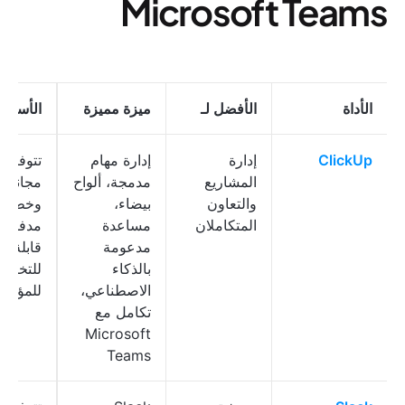
Microsoft Teams
الأداة
الأفضل لـ
ميزة مميزة
الأسعار
ClickUp
إدارة
إدارة مهام
تتوفر 
المشاريع
مدمجة، ألواح
مجانية؛
والتعاون
بيضاء،
وخطط
المتكاملان
مساعدة
مدفوعة
مدعومة
قابلة
بالذكاء
للتخصي
الاصطناعي،
للمؤس
تكامل مع
Microsoft
Teams