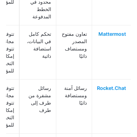
محدود في
للمؤس
الخطط
المدفوعة
Mattermost
تعاون مفتوح
تحكم كامل
تتوفر 
المصدر
في البيانات،
مجانية؛
ومستضاف
استضافة
تتوفر
ذاتيًا
ذاتية
إمكانية
التخصي
للمؤس
Rocket.Chat
رسائل آمنة
رسائل
تتوفر 
ومستضافة
مشفرة من
مجانية؛
ذاتيًا
طرف إلى
تتوفر
طرف
إمكانية
التخصي
للمؤس