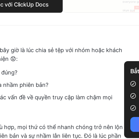
ác với ClickUp Docs
ây giờ là lúc chia sẻ tệp với nhóm hoặc khách
iện 😟:
Bắt
g đúng?
sửa nhầm phiên bản?
 các vấn đề về quyền truy cập làm chậm mọi
ù hợp, mọi thứ có thể nhanh chóng trở nên lộn
ên bản và sự nhầm lẫn liên tục. Đó là lúc phần