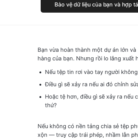
Bảo vệ dữ liệu của bạn và hợp t
Bạn vừa hoàn thành một dự án lớn và b
hàng của bạn. Nhưng rồi lo lắng xuất h
Nếu tệp tin rơi vào tay người khôn
Điều gì sẽ xảy ra nếu ai đó chỉnh 
Hoặc tệ hơn, điều gì sẽ xảy ra nếu
thứ?
Nếu không có nền tảng chia sẻ tệp ph
xộn — truy cập trái phép, nhầm lẫn phi