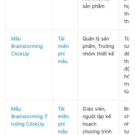
sản phẩm
hợp 
thời
thực
Mẫu
Tải
Quản lý sản
Từ ý
Brainstorming
miễn
phẩm, Trưởng
tưởn
ClickUp
phí
nhóm thiết kế
đến 
mẫu
thi, 
độn
hóa 
trườ
tùy 
Mẫu
Tải
Giáo viên,
Biểu
Brainstorming Ý
miễn
người lập kế
cho 
tưởng ClickUp
phí
hoạch
nhập
mẫu
chương trình
tưởn