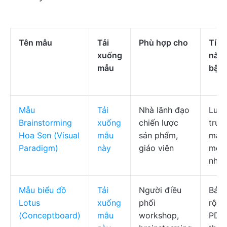
Tên mẫu
Tải
Phù hợp cho
Tính
xuống
năng
mẫu
bật
Mẫu
Tải
Nhà lãnh đạo
Lưới
Brainstorming
xuống
chiến lược
trúc
Hoa Sen (Visual
mẫu
sản phẩm,
màu 
Paradigm)
này
giáo viên
mở 
nhiề
Mẫu biểu đồ
Tải
Người điều
Bản
Lotus
xuống
phối
rộng
(Conceptboard)
mẫu
workshop,
PDF