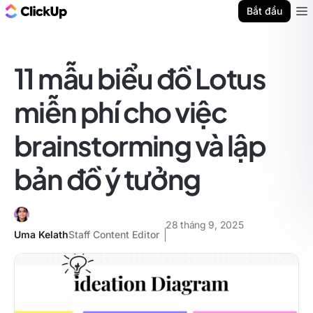
ClickUp Blog
Bắt đầu
Ope
11 mẫu biểu đồ Lotus
miễn phí cho việc
brainstorming và lập
bản đồ ý tưởng
28 tháng 9, 2025
Uma Kelath
Staff Content Editor