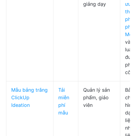
giảng dạy
ưu t
theo
phư
phá
MoS
và b
luận
đượ
phâ
côn
Mẫu bảng trắng
Tải
Quản lý sản
Bảng
ClickUp
miễn
phẩm, giáo
chỉn
Ideation
phí
viên
hình
mẫu
dạng
liệu
nhún
liên 