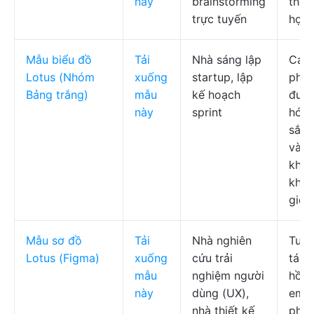
này
brainstorming
thể i
trực tuyến
hợp 
Mẫu biểu đồ
Tải
Nhà sáng lập
Các
Lotus (Nhóm
xuống
startup, lập
phầ
Bảng trắng)
mẫu
kế hoạch
đượ
này
sprint
hóa
sắc,
và t
khun
khô
giới
Mẫu sơ đồ
Tải
Nhà nghiên
Tươ
Lotus (Figma)
xuống
cứu trải
tác,
mẫu
nghiệm người
hồi 
này
dùng (UX),
emoj
nhà thiết kế
phiế