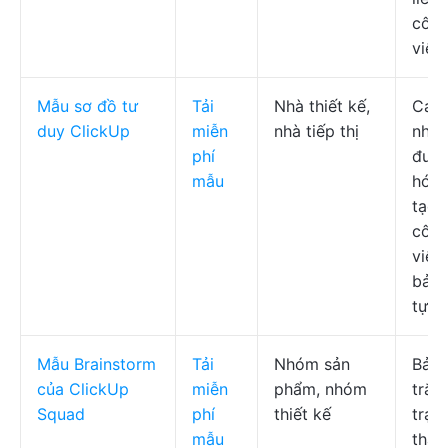
côn
việc
Mẫu sơ đồ tư
Tải
Nhà thiết kế,
Các
duy ClickUp
miễn
nhà tiếp thị
nhán
phí
đượ
mẫu
hóa 
tạo/
côn
việc,
bản 
tự d
Mẫu Brainstorm
Tải
Nhóm sản
Bản
của ClickUp
miễn
phẩm, nhóm
trắn
Squad
phí
thiết kế
trạn
mẫu
thái 