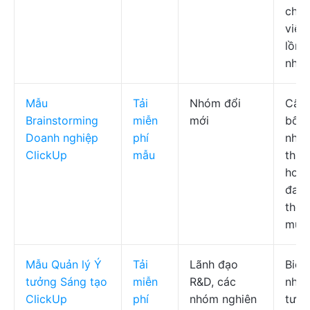
chỉn
việc
lồng
nhau
Mẫu
Tải
Nhóm đổi
Cấu 
Brainstorming
miễn
mới
bốn 
Doanh nghiệp
phí
nhìn
ClickUp
mẫu
thuậ
hoa 
đan
theo
mục 
Mẫu Quản lý Ý
Tải
Lãnh đạo
Biểu
tưởng Sáng tạo
miễn
R&D, các
nhập
ClickUp
phí
nhóm nghiên
tưởn