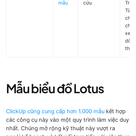
mẫu
cứu
Trườ
Tùy
chỉn
chế 
xem
dòn
thời
Mẫu biểu đồ Lotus
ClickUp cũng cung cấp hơn 1.000 mẫu
kết hợp
các công cụ này vào một quy trình làm việc duy
nhất. Chúng mở rộng kỹ thuật này vượt ra