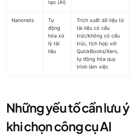
tạo (AI)
Nanonets
Tự
Trích xuất dữ liệu từ
K
động
tài liệu có cấu
tr
hóa xử
trúc/không có cấu
đ
lý tài
trúc, tích hợp với
$
liệu
QuickBooks/Xero,
(
tự động hóa quy
đầ
trình làm việc
mi
Những yếu tố cần lưu ý
khi chọn công cụ AI