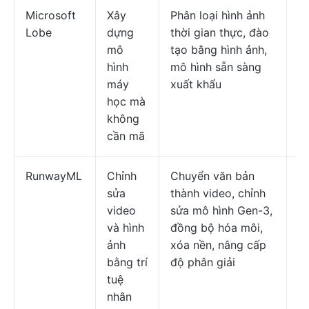
Microsoft
Xây
Phân loại hình ảnh
Gi
Lobe
dựng
thời gian thực, đào
ch
mô
tạo bằng hình ảnh,
hình
mô hình sẵn sàng
máy
xuất khẩu
học mà
không
cần mã
RunwayML
Chỉnh
Chuyển văn bản
Mi
sửa
thành video, chỉnh
K
video
sửa mô hình Gen-3,
tr
và hình
đồng bộ hóa môi,
đ
ảnh
xóa nền, nâng cấp
$
bằng trí
độ phân giải
tuệ
nhân