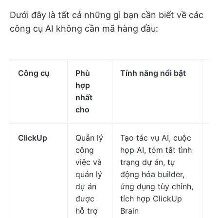
Dưới đây là tất cả những gì bạn cần biết về các
công cụ AI không cần mã hàng đầu:
Công cụ
Phù
Tính năng nổi bật
Gi
hợp
nhất
cho
ClickUp
Quản lý
Tạo tác vụ AI, cuộc
Mi
công
họp AI, tóm tắt tình
Gi
việc và
trạng dự án, tự
ch
quản lý
động hóa builder,
s
dự án
ứng dụng tùy chỉnh,
d
được
tích hợp ClickUp
n
hỗ trợ
Brain