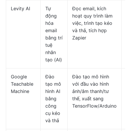
Levity AI
Tự
Đọc email, kích
Gi
động
hoạt quy trình làm
ch
hóa
việc, trình tạo kéo
email
và thả, tích hợp
bằng trí
Zapier
tuệ
nhân
tạo (AI)
Google
Đào
Đào tạo mô hình
Mi
Teachable
tạo mô
với đầu vào hình
Machine
hình AI
ảnh/âm thanh/tư
bằng
thế, xuất sang
công
TensorFlow/Arduino
cụ kéo
và thả