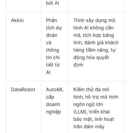
bởi AI
Akkio
Phân
Trình xây dựng mô
Gi
tích dự
hình AI không cần
ch
đoán
mã, tích hợp bảng
và
tính, đánh giá khách
thông
hàng tiềm năng, tự
tin chi
động hóa quyết
tiết từ
định
AI
DataRobot
AutoML
Kiểm thử đa mô
Gi
cấp
hình, hỗ trợ mô hình
ch
doanh
ngôn ngữ lớn
nghiệp
(LLM), triển khai
bảo mật, linh hoạt
trên đám mây