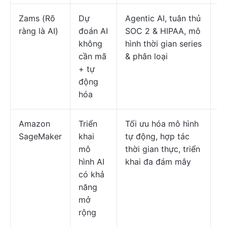
Zams (Rõ
Dự
Agentic AI, tuân thủ
Gi
ràng là AI)
đoán AI
SOC 2 & HIPAA, mô
ch
không
hình thời gian series
cần mã
& phân loại
+ tự
động
hóa
Amazon
Triển
Tối ưu hóa mô hình
Gi
SageMaker
khai
tự động, hợp tác
ch
mô
thời gian thực, triển
hình AI
khai đa đám mây
có khả
năng
mở
rộng