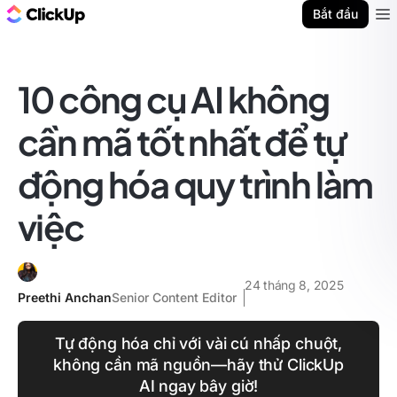
ClickUp Blog
Bắt đầu
Ope
10 công cụ AI không
cần mã tốt nhất để tự
động hóa quy trình làm
việc
24 tháng 8, 2025
Preethi Anchan
Senior Content Editor
Tự động hóa chỉ với vài cú nhấp chuột,
không cần mã nguồn—hãy thử ClickUp
AI ngay bây giờ!