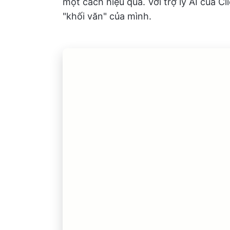
một cách hiệu quả. Với trợ lý AI của Cl
"khối văn" của mình.