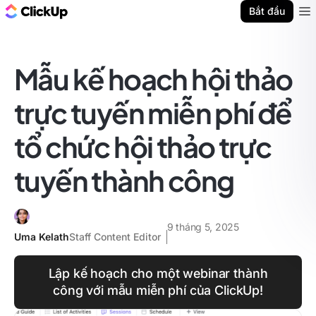
ClickUp Blog
Bắt đầu
Ope
Mẫu kế hoạch hội thảo
trực tuyến miễn phí để
tổ chức hội thảo trực
tuyến thành công
9 tháng 5, 2025
Uma Kelath
Staff Content Editor
Lập kế hoạch cho một webinar thành
công với mẫu miễn phí của ClickUp!