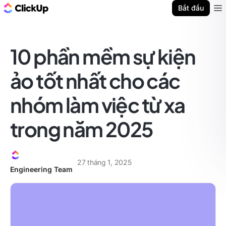
ClickUp Blog
Bắt đầu
Ope
10 phần mềm sự kiện
ảo tốt nhất cho các
nhóm làm việc từ xa
trong năm 2025
27 tháng 1, 2025
Engineering Team