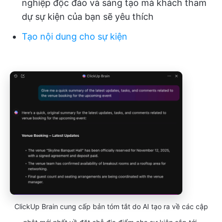
nghiệp độc đáo và sáng tạo mà khách tham
dự sự kiện của bạn sẽ yêu thích
Tạo nội dung cho sự kiện
ClickUp Brain cung cấp bản tóm tắt do AI tạo ra về các cập