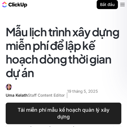
ClickUp Blog
Bắt đầu
Ope
Mẫu lịch trình xây dựng
miễn phí để lập kế
hoạch dòng thời gian
dự án
19 tháng 5, 2025
Uma Kelath
Staff Content Editor
Tải miễn phí mẫu kế hoạch quản lý xây
dựng