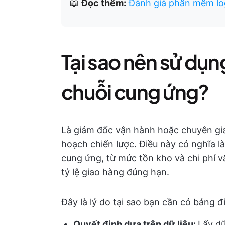
📖
Đọc thêm:
Đánh giá phần mềm log
Tại sao nên sử dụn
chuỗi cung ứng?
Là giám đốc vận hành hoặc chuyên gia 
hoạch chiến lược. Điều này có nghĩa là
cung ứng, từ mức tồn kho và chi phí 
tỷ lệ giao hàng đúng hạn.
Đây là lý do tại sao bạn cần có bảng đ
Quyết định dựa trên dữ liệu:
Lấy dữ