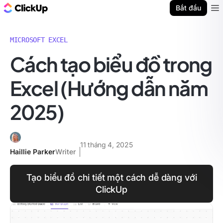
ClickUp Blog
Bắt đầu
Ope
MICROSOFT EXCEL
Cách tạo biểu đồ trong
Excel (Hướng dẫn năm
2025)
11 tháng 4, 2025
Haillie Parker
Writer
Tạo biểu đồ chi tiết một cách dễ dàng với
ClickUp