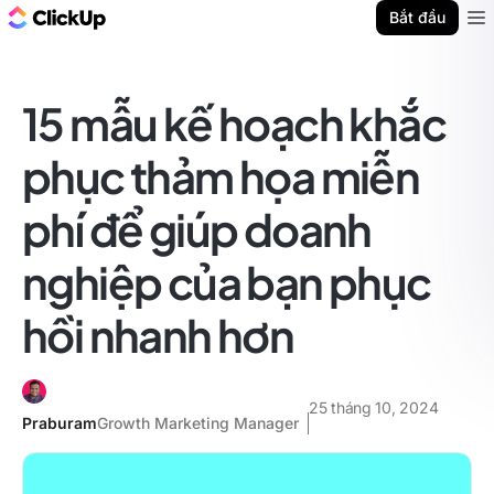
ClickUp Blog
Bắt đầu
Ope
15 mẫu kế hoạch khắc
phục thảm họa miễn
phí để giúp doanh
nghiệp của bạn phục
hồi nhanh hơn
25 tháng 10, 2024
Praburam
Growth Marketing Manager