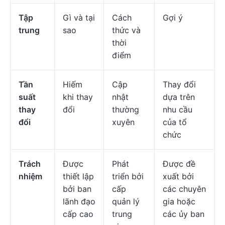
Tập
Gì và tại
Cách
Gợi ý
trung
sao
thức và
thời
điểm
Tần
Hiếm
Cập
Thay đổi
suất
khi thay
nhật
dựa trên
thay
đổi
thường
nhu cầu
đổi
xuyên
của tổ
chức
Trách
Được
Phát
Được đề
nhiệm
thiết lập
triển bởi
xuất bởi
bởi ban
cấp
các chuyên
lãnh đạo
quản lý
gia hoặc
cấp cao
trung
các ủy ban