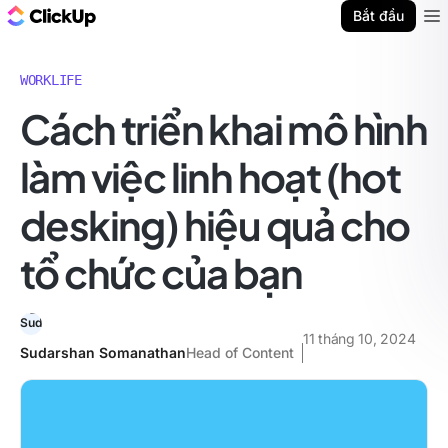
ClickUp Blog
Bắt đầu
Ope
WORKLIFE
Cách triển khai mô hình
làm việc linh hoạt (hot
desking) hiệu quả cho
tổ chức của bạn
11 tháng 10, 2024
Sudarshan Somanathan
Head of Content