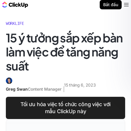
ClickUp Blog
Bắt đầu
Ope
WORKLIFE
15 ý tưởng sắp xếp bàn
làm việc để tăng năng
suất
15 tháng 6, 2023
Greg Swan
Content Manager
Tối ưu hóa việc tổ chức công việc với
mẫu ClickUp này