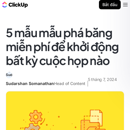
ClickUp Blog
Bắt đầu
Ope
5 mẫu mẫu phá băng
miễn phí để khởi động
bất kỳ cuộc họp nào
5 tháng 7, 2024
Sudarshan Somanathan
Head of Content