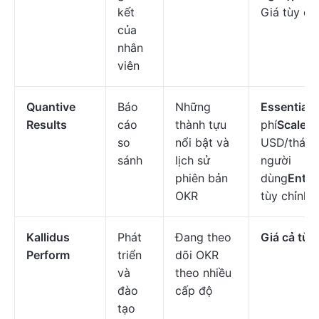
kết
Giá tùy ch
của
nhân
viên
Quantive
Báo
Những
Essentials
Results
cáo
thành tựu
phí
Scale
: 
so
nổi bật và
USD/tháng
sánh
lịch sử
người
phiên bản
dùng
Enter
OKR
tùy chỉnh
Kallidus
Phát
Đang theo
Giá cả tùy
Perform
triển
dõi OKR
và
theo nhiều
đào
cấp độ
tạo