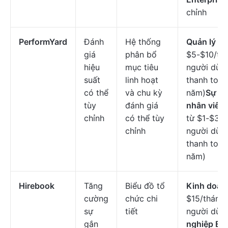
chỉnh
PerformYard
Đánh
Hệ thống
Quản lý hi
giá
phân bổ
$5-$10/th
hiệu
mục tiêu
người dùng
suất
linh hoạt
thanh toán
có thể
và chu kỳ
năm)
Sự gắ
tùy
đánh giá
nhân viên
chỉnh
có thể tùy
từ $1-$3/t
chỉnh
người dùng
thanh toán
năm)
Hirebook
Tăng
Biểu đồ tổ
Kinh doan
cường
chức chi
$15/tháng
sự
tiết
người dùn
gắn
nghiệp Ent