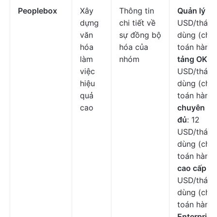
Peoplebox
Xây
Thông tin
Quản lý nh
dựng
chi tiết về
USD/tháng
văn
sự đồng bộ
dùng (chỉ 
hóa
hóa của
toán hàng
làm
nhóm
tảng OKR
:
việc
USD/tháng
hiệu
dùng (chỉ 
quả
toán hàng
cao
chuyên ng
đủ
: 12
USD/tháng
dùng (chỉ 
toán hàng
cao cấp đ
USD/tháng
dùng (chỉ 
toán hàng
Enterprise