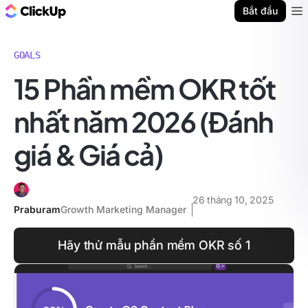
ClickUp Blog
Bắt đầu
Ope
GOALS
15 Phần mềm OKR tốt
nhất năm 2026 (Đánh
giá & Giá cả)
26 tháng 10, 2025
Praburam
Growth Marketing Manager
Hãy thử mẫu phần mềm OKR số 1