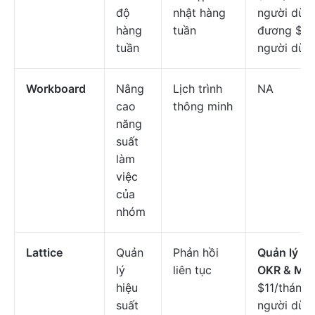
độ
nhật hàng
người dùn
hàng
tuần
đương $10
tuần
người dùn
Workboard
Nâng
Lịch trình
NA
cao
thông minh
năng
suất
làm
việc
của
nhóm
Lattice
Quản
Phản hồi
Quản lý hi
lý
liên tục
OKR & Mục
hiệu
$11/tháng 
suất
người dùn