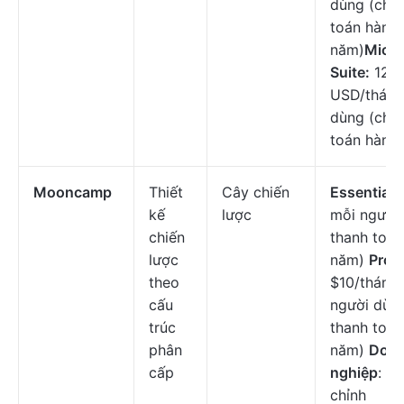
dùng (chỉ 
toán hàng
năm)
Micro
Suite:
12
USD/tháng
dùng (chỉ 
toán hàng
Mooncamp
Thiết
Cây chiến
Essential
:
kế
lược
mỗi người 
chiến
thanh toán
lược
năm)
Prof
theo
$10/tháng
cấu
người dùng
trúc
thanh toán
phân
năm)
Doa
cấp
nghiệp
: Gi
chỉnh