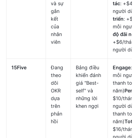
và sự
tác
: +$4/t
gắn
người dùn
kết
triển
: +$4
của
mỗi người
nhân
độ đãi ngộ
viên
+$6/tháng
người dùn
15Five
Đang
Bảng điều
Engage
: $
theo
khiển đánh
mỗi người 
dõi
giá "Best-
thanh toán
OKR
self" và
năm)
Perfo
dựa
những lời
$10/tháng
trên
khen ngợi
người dùng
phản
thanh toán
hồi
năm)
Total
$16/tháng
người dùng