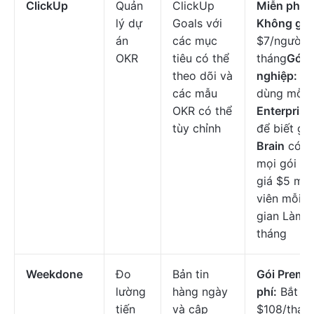
ClickUp
Quản
ClickUp
Miễn phí v
lý dự
Goals với
Không giới
án
các mục
$7/người 
OKR
tiêu có thể
tháng
Gói 
theo dõi và
nghiệp:
$1
các mẫu
dùng mỗi 
OKR có thể
Enterprise
tùy chỉnh
để biết giá
Brain
có sẵ
mọi gói trả
giá $5 mỗi
viên mỗi 
gian Làm v
tháng
Weekdone
Đo
Bản tin
Gói Premi
lường
hàng ngày
phí:
Bắt đầ
tiến
và cập
$108/tháng