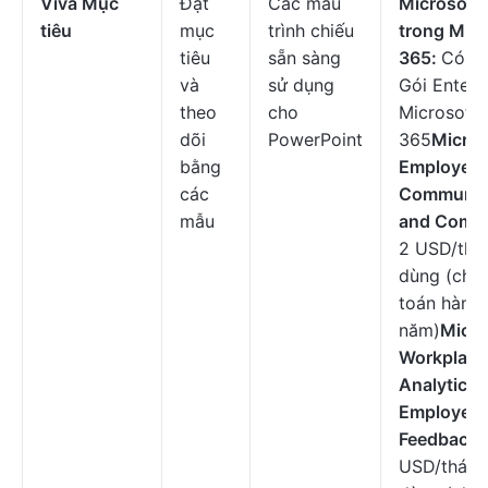
Viva Mục
Đặt
Các mẫu
Microsoft 
tiêu
mục
trình chiếu
trong Micr
tiêu
sẵn sàng
365:
Có sẵ
và
sử dụng
Gói Enterp
theo
cho
Microsoft
dõi
PowerPoint
365
Micros
bằng
Employee
các
Communic
mẫu
and Commu
2 USD/thá
dùng (chỉ 
toán hàng
năm)
Micro
Workplace
Analytics 
Employee
Feedback:
USD/tháng