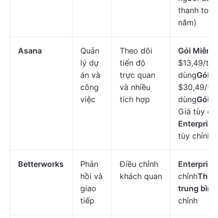
thanh toán
năm)
Asana
Quản
Theo dõi
Gói Miễn p
lý dự
tiến độ
$13,49/th
án và
trực quan
dùng
Gói N
công
và nhiều
$30,49/th
việc
tích hợp
dùng
Gói E
Giá tùy ch
Enterpris
tùy chỉnh
Betterworks
Phản
Điều chỉnh
Enterprise
hồi và
khách quan
chỉnh
Thị t
giao
trung bình
tiếp
chỉnh