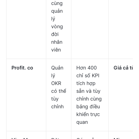
cùng
quản
lý
vòng
đời
nhân
viên
Profit. co
Quản
Hơn 400
Giá cả tùy
lý
chỉ số KPI
OKR
tích hợp
có thể
sẵn và tùy
tùy
chỉnh cùng
chỉnh
bảng điều
khiển trực
quan