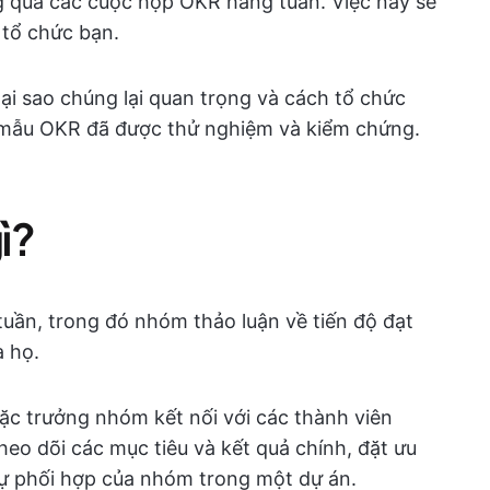
g qua các cuộc họp OKR hàng tuần. Việc này sẽ
 tổ chức bạn.
tại sao chúng lại quan trọng và cách tổ chức
 mẫu OKR đã được thử nghiệm và kiểm chứng.
ì?
uần, trong đó nhóm thảo luận về tiến độ đạt
a họ.
ặc trưởng nhóm kết nối với các thành viên
eo dõi các mục tiêu và kết quả chính, đặt ưu
sự phối hợp của nhóm trong một dự án.