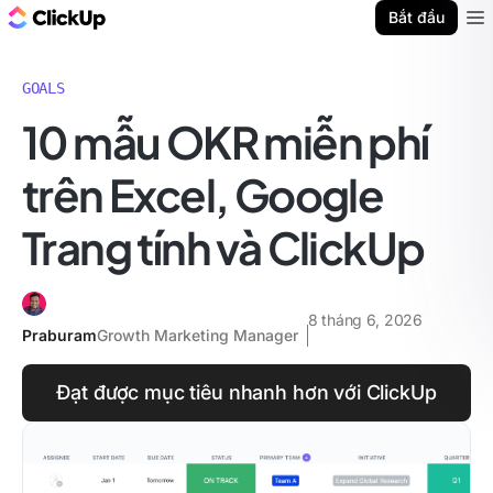
ClickUp Blog
Bắt đầu
Ope
GOALS
10 mẫu OKR miễn phí
trên Excel, Google
Trang tính và ClickUp
8 tháng 6, 2026
Praburam
Growth Marketing Manager
Đạt được mục tiêu nhanh hơn với ClickUp