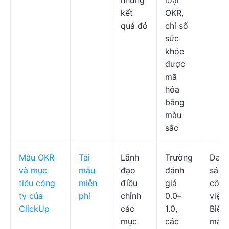
những
loại
kết
OKR,
quả đó
chỉ số
sức
khỏe
được
mã
hóa
bằng
màu
sắc
Mẫu OKR
Tải
Lãnh
Trường
Dan
và mục
mẫu
đạo
đánh
sách
tiêu công
miễn
điều
giá
công
ty của
phí
chỉnh
0.0–
việc,
ClickUp
các
1.0,
Biểu
mục
các
mẫu