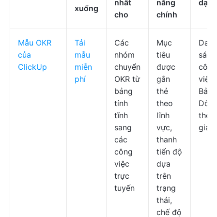
nhất
năng
dạn
xuống
cho
chính
Mẫu OKR
Tải
Các
Mục
Dan
của
mẫu
nhóm
tiêu
sách
ClickUp
miễn
chuyển
được
công
phí
OKR từ
gắn
việc,
bảng
thẻ
Bảng
tính
theo
Dòn
tĩnh
lĩnh
thời
sang
vực,
gian
các
thanh
công
tiến độ
việc
dựa
trực
trên
tuyến
trạng
thái,
chế độ