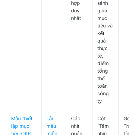
hợp
sánh
duy
giữa
nhất
mục
tiêu và
kết
quả
thực
tế,
điểm
tổng
thể
toàn
công
ty
Mẫu thiết
Tải
Các
Cột
Goog
lập mục
mẫu
nhà
“Tầm
Tran
tiêu OKR
miễn
quản
nhìn
tính,