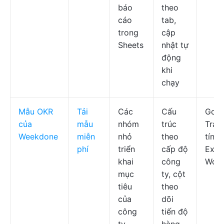
báo
theo
cáo
tab,
trong
cập
Sheets
nhật tự
động
khi
chạy
Mẫu OKR
Tải
Các
Cấu
Goog
của
mẫu
nhóm
trúc
Tran
Weekdone
miễn
nhỏ
theo
tính,
phí
triển
cấp độ
Excel
khai
công
Wor
mục
ty, cột
tiêu
theo
của
dõi
công
tiến độ