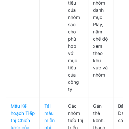
tiêu
nhóm
của
danh
nhóm
mục
sao
Play,
cho
năm
phù
chế độ
hợp
xem
với
theo
mục
khu
tiêu
vực và
của
nhóm
công
ty
Mẫu Kế
Tải
Các
Gán
Bảng
hoạch Tiếp
mẫu
nhóm
thẻ
Dan
thị Chiến
miễn
tiếp thị
kênh,
sách
lược của
phí
triển
thanh