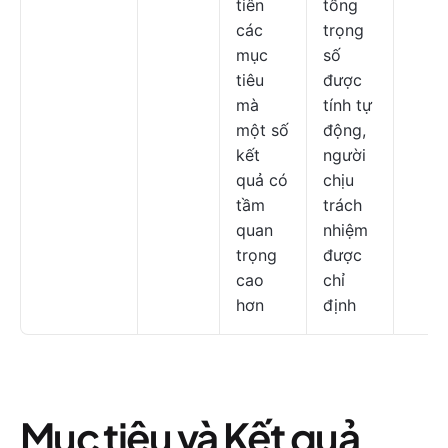
tiên
tổng
các
trọng
mục
số
tiêu
được
mà
tính tự
một số
động,
kết
người
quả có
chịu
tầm
trách
quan
nhiệm
trọng
được
cao
chỉ
hơn
định
Mục tiêu và Kết quả