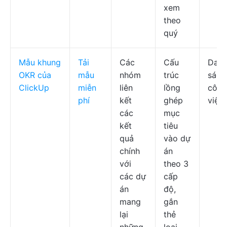
xem
theo
quý
Mẫu khung
Tải
Các
Cấu
Dan
OKR của
mẫu
nhóm
trúc
sách
ClickUp
miễn
liên
lồng
công
phí
kết
ghép
việc
các
mục
kết
tiêu
quả
vào dự
chính
án
với
theo 3
các dự
cấp
án
độ,
mang
gắn
lại
thẻ