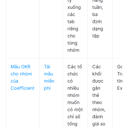
ty
hàng
xuống
tuần,
các
ba
tab
định
riêng
dạng
cho
tệp
từng
nhóm
Mẫu OKR
Tải
Các tổ
Các
Goog
cho nhóm
mẫu
chức
khối
Tran
của
miễn
có
được
tính,
Coefficient
phí
nhiều
gắn
Exce
nhóm
thẻ
muốn
theo
có một
nhóm,
chỉ số
đánh
tổng
giá so