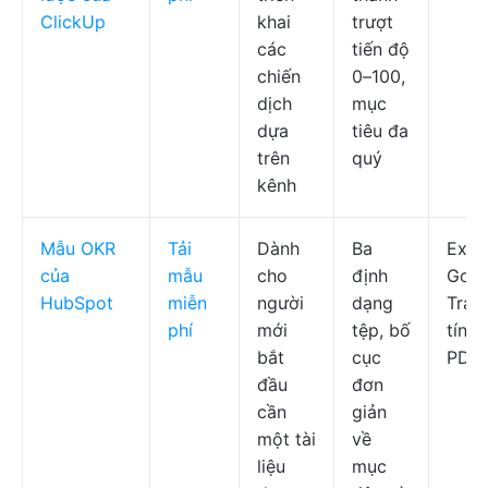
ClickUp
khai
trượt
các
tiến độ
chiến
0–100,
dịch
mục
dựa
tiêu đa
trên
quý
kênh
Mẫu OKR
Tải
Dành
Ba
Excel
của
mẫu
cho
định
Goog
HubSpot
miễn
người
dạng
Tran
phí
mới
tệp, bố
tính,
bắt
cục
PDF
đầu
đơn
cần
giản
một tài
về
liệu
mục