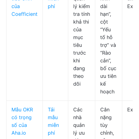
của
phí
lý kiểm
dài
Exce
Coefficient
tra tính
hạn”,
khả thi
cột
của
“Yếu
mục
tố hỗ
tiêu
trợ” và
trước
“Rào
khi
cản”,
đang
bố cục
theo
ưu tiên
dõi
kế
hoạch
Mẫu OKR
Tải
Các
Cân
Exce
có trọng
mẫu
nhà
nặng
số của
miễn
quản
tùy
Aha.io
phí
lý ưu
chỉnh,