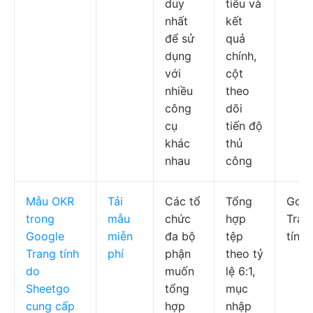
duy
tiêu và
nhất
kết
để sử
quả
dụng
chính,
với
cột
nhiều
theo
công
dõi
cụ
tiến độ
khác
thủ
nhau
công
Mẫu OKR
Tải
Các tổ
Tổng
Goog
trong
mẫu
chức
hợp
Tran
Google
miễn
đa bộ
tệp
tính
Trang tính
phí
phận
theo tỷ
do
muốn
lệ 6:1,
Sheetgo
tổng
mục
cung cấp
hợp
nhập