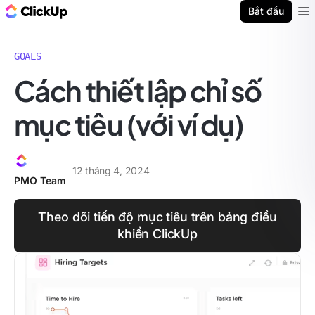
ClickUp Blog
Bắt đầu
Ope
GOALS
Cách thiết lập chỉ số
mục tiêu (với ví dụ)
12 tháng 4, 2024
PMO Team
Theo dõi tiến độ mục tiêu trên bảng điều
khiển ClickUp