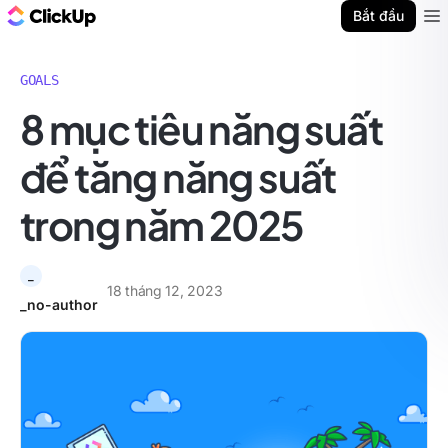
ClickUp Blog
Bắt đầu
Ope
GOALS
8 mục tiêu năng suất
để tăng năng suất
trong năm 2025
_
18 tháng 12, 2023
_no-author