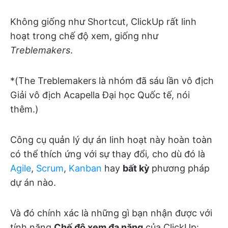
Không giống như Shortcut, ClickUp rất linh
hoạt trong chế độ xem, giống như
Treblemakers
.
*(The Treblemakers là nhóm đã sáu lần vô địch
Giải vô địch Acapella Đại học Quốc tế, nói
thêm.)
Công cụ quản lý dự án linh hoạt này hoàn toàn
có thể thích ứng với sự thay đổi
,
cho dù đó là
Agile
,
Scrum
,
Kanban
hay
bất kỳ
phương pháp
dự án nào.
Và đó chính xác là những gì bạn nhận được với
tính năng
Chế độ xem đa năng
của ClickUp: