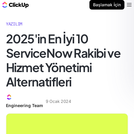
ClickUp Blog
Başlamak İçin
Ope
YAZILIM
2025'in En İyi 10
ServiceNow Rakibi ve
Hizmet Yönetimi
Alternatifleri
9 Ocak 2024
Engineering Team