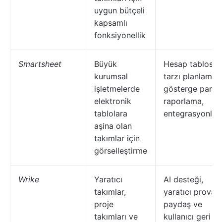
uygun bütçeli
kapsamlı
fonksiyonellik
Smartsheet
Büyük
Hesap tablosu
kurumsal
tarzı planlama,
işletmelerde
gösterge paneli
elektronik
raporlama,
tablolara
entegrasyonlar
aşina olan
takımlar için
görselleştirme
Wrike
Yaratıcı
AI desteği,
takımlar,
yaratıcı prova,
proje
paydaş ve
takımları ve
kullanıcı geri