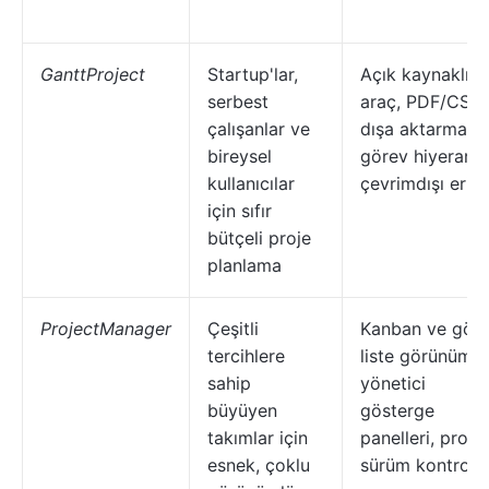
GanttProject
Startup'lar,
Açık kaynaklı
serbest
araç, PDF/CSV
çalışanlar ve
dışa aktarma,
bireysel
görev hiyerarşis
kullanıcılar
çevrimdışı eriş
için sıfır
bütçeli proje
planlama
ProjectManager
Çeşitli
Kanban ve gör
tercihlere
liste görünümü,
sahip
yönetici
büyüyen
gösterge
takımlar için
panelleri, proje
esnek, çoklu
sürüm kontrolü