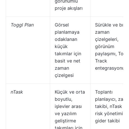
görünümlü
proje akışları
Toggl Plan
Görsel
Sürükle ve bıra
planlamaya
zaman
odaklanan
çizelgeleri,
küçük
görünüm
takımlar için
paylaşımı, Togg
basit ve net
Track
zaman
entegrasyonu
çizelgesi
nTask
Küçük ve orta
Toplantı
boyutlu,
planlayıcı, zam
işlevler arası
takibi, nTask AI,
ve yazılım
risk yönetimi,
geliştirme
gider takibi
takımları için