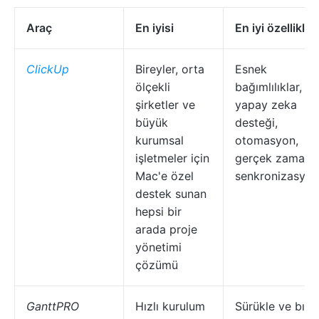
Araç
En iyisi
En iyi özellikler
ClickUp
Bireyler, orta
Esnek
ölçekli
bağımlılıklar,
şirketler ve
yapay zeka
büyük
desteği,
kurumsal
otomasyon,
işletmeler için
gerçek zamanlı
Mac'e özel
senkronizasyon
destek sunan
hepsi bir
arada proje
yönetimi
çözümü
GanttPRO
Hızlı kurulum
Sürükle ve bıra