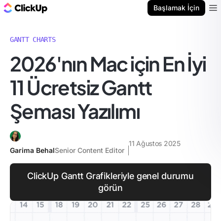
ClickUp Blog
Başlamak İçin
Ope
GANTT CHARTS
2026'nın Mac için En İyi
11 Ücretsiz Gantt
Şeması Yazılımı
11 Ağustos 2025
Garima Behal
Senior Content Editor
ClickUp Gantt Grafikleriyle genel durumu
görün