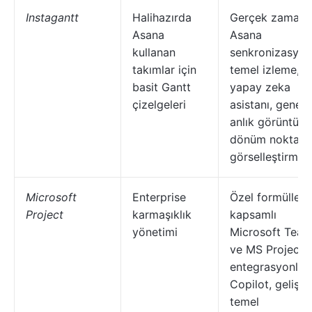
Instagantt
Halihazırda
Gerçek zamanlı
Asana
Asana
kullanan
senkronizasyon
takımlar için
temel izleme,
basit Gantt
yapay zeka
çizelgeleri
asistanı, genel
anlık görüntüler
dönüm noktası
görselleştirme
Microsoft
Enterprise
Özel formüller,
Project
karmaşıklık
kapsamlı
yönetimi
Microsoft Tea
ve MS Project
entegrasyonları
Copilot, gelişm
temel