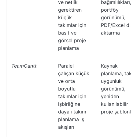
ve netlik
bağımlılıkları,
gerektiren
portföy
küçük
görünümü,
takımlar için
PDF/Excel dışa
basit ve
aktarma
görsel proje
planlama
TeamGantt
Paralel
Kaynak
çalışan küçük
planlama, takı
ve orta
uygunluk
boyutlu
görünümü,
takımlar için
yeniden
işbirliğine
kullanılabilir
dayalı takım
proje şablonları
planlama iş
akışları