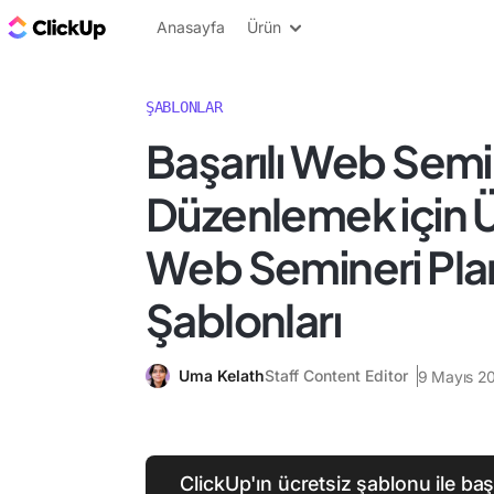
ClickUp Blog
Anasayfa
Ürün
ŞABLONLAR
Başarılı Web Semi
Düzenlemek için Ü
Web Semineri Pl
Şablonları
Uma Kelath
Staff Content Editor
9 Mayıs 2
ClickUp'ın ücretsiz şablonu ile baş