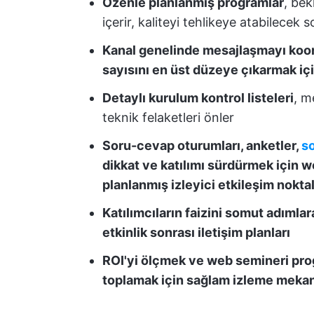
Özenle planlanmış programlar
, be
içerir, kaliteyi tehlikeye atabilecek s
Kanal genelinde mesajlaşmayı koord
sayısını en üst düzeye çıkarmak iç
Detaylı kurulum kontrol listeleri
, m
teknik felaketleri önler
Soru-cevap oturumları, anketler,
s
dikkat ve katılımı sürdürmek için 
planlanmış izleyici etkileşim noktal
Katılımcıların faizini somut adımla
etkinlik sonrası iletişim planları
ROI'yi ölçmek ve web semineri progr
toplamak için sağlam izleme mekan