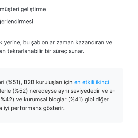
müşteri geliştirme
ğerlendirmesi
ak yerine, bu şablonlar zaman kazandıran ve
 tekrarlanabilir bir süreç sunar.
i (%51), B2B kuruluşları için
en etkili ikinci
lerle (%52) neredeyse aynı seviyededir ve e-
%42) ve kurumsal bloglar (%41) gibi diğer
a iyi performans gösterir.