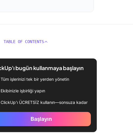
TABLE OF CONTENTS
ckUp'ı bugün kullanmaya başlayın
Tüm işlerinizi tek bir yerden yönetin
Ekibinizle işbirliği yapın
ClickUp'ı ÜCRETSİZ kullanın—sonsuza kadar
Başlayın