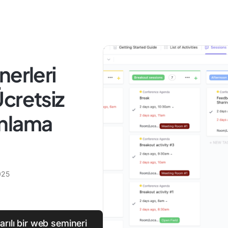
nerleri
cretsiz
anlama
025
arılı bir web semineri