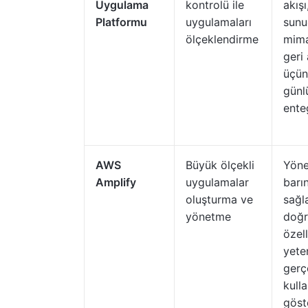
Uygulama
kontrolü ile
akışı
Platformu
uygulamaları
sunu
ölçeklendirme
mima
geri
üçün
günl
ente
AWS
Büyük ölçekli
Yöne
Amplify
uygulamalar
barı
oluşturma ve
sağl
yönetme
doğr
özel
yete
gerç
kulla
göst