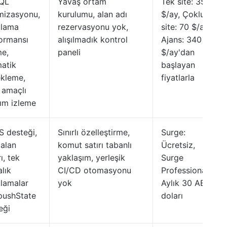
QL
Yavaş ortam
Tek site: 35
mizasyonu,
kurulumu, alan adı
$/ay, Çoklu
ulama
rezervasyonu yok,
site: 70 $/ay,
ormansı
alışılmadık kontrol
Ajans: 340
me,
paneli
$/ay'dan
atik
başlayan
kleme,
fiyatlarla
 amaçlı
lım izleme
 desteği,
Sınırlı özelleştirme,
Surge:
 alan
komut satırı tabanlı
Ücretsiz,
ı, tek
yaklaşım, yerleşik
Surge
alık
CI/CD otomasyonu
Professional:
lamalar
yok
Aylık 30 ABD
 pushState
doları
eği