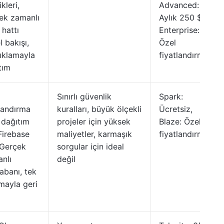
kleri,
Advanced:
ek zamanlı
Aylık 250 $+,
 hattı
Enterprise:
l bakışı,
Özel
tıklamayla
fiyatlandırma
tım
Sınırlı güvenlik
Spark:
landırma
kuralları, büyük ölçekli
Ücretsiz,
 dağıtım
projeler için yüksek
Blaze: Özel
 Firebase
maliyetler, karmaşık
fiyatlandırma
 Gerçek
sorgular için ideal
nlı
değil
tabanı, tek
amayla geri