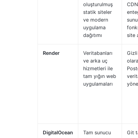
oluşturulmuş
CDN
statik siteler
ente
ve modern
sunu
uygulama
fonk
dağıtımı
site 
Render
Veritabanları
Gizl
ve arka uç
olara
hizmetleri ile
Post
tam yığın web
veri
uygulamaları
yöne
DigitalOcean
Tam sunucu
Git t