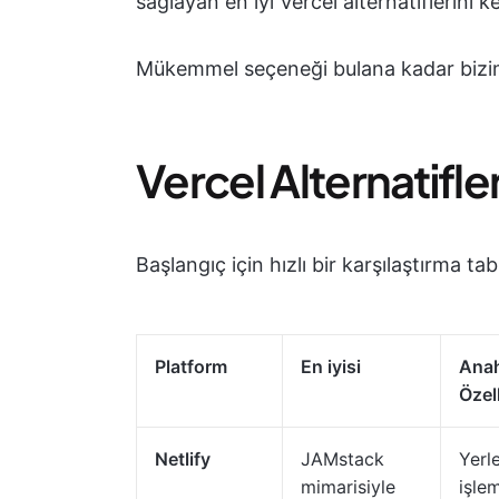
sağlayan en iyi Vercel alternatiflerini k
Mükemmel seçeneği bulana kadar bizim
Vercel Alternatifle
Başlangıç için hızlı bir karşılaştırma tab
Platform
En iyisi
Anah
Özell
Netlify
JAMstack
Yerl
mimarisiyle
işle