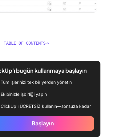
TABLE OF CONTENTS
ckUp'ı bugün kullanmaya başlayın
Tüm işlerinizi tek bir yerden yönetin
Ekibinizle işbirliği yapın
ClickUp'ı ÜCRETSİZ kullanın—sonsuza kadar
Başlayın