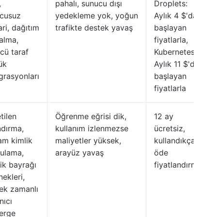
,
pahalı, sunucu dışı
Droplets:
cusuz
yedekleme yok, yoğun
Aylık 4 $'dan
ri, dağıtım
trafikte destek yavaş
başlayan
 alma,
fiyatlarla,
cü taraf
Kubernetes:
ük
Aylık 11 $'dan
grasyonları
başlayan
fiyatlarla
tilen
Öğrenme eğrisi dik,
12 ay
ndırma,
kullanım izlenmezse
ücretsiz,
am kimlik
maliyetler yüksek,
kullandıkça
ulama,
arayüz yavaş
öde
lik bayrağı
fiyatlandırma
nekleri,
ek zamanlı
nıcı
erge