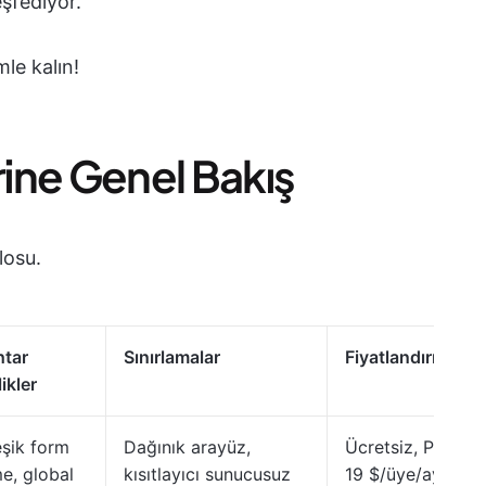
eşfediyor.
le kalın!
rine Genel Bakış
losu.
tar
Sınırlamalar
Fiyatlandırma
ikler
eşik form
Dağınık arayüz,
Ücretsiz, Pro:
me, global
kısıtlayıcı sunucusuz
19 $/üye/ay,