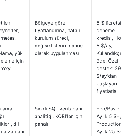
li
tilen
Bölgeye göre
5 $ ücretsiz
eynerler,
fiyatlandırma, hatalı
deneme
rnetes,
kurulum süreci,
kredisi, Hobi:
ı
değişikliklerin manuel
5 $/ay,
lama, yük
olarak uygulanması
Kullandıkça
eleme için
öde, Özel
Proxy
destek: 29
$/ay'dan
başlayan
fiyatlarla
ulama
Sınırlı SQL veritabanı
Eco/Basic:
ğı
analitiği, KOBİ'ler için
Aylık 5 $+,
kleri, dil
pahalı
Production:
şma zamanı
Aylık 25 $+,