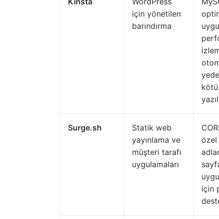
Kinsta
WordPress
MyS
için yönetilen
opti
barındırma
uyg
perf
izle
otom
yede
kötü
yazı
Surge.sh
Statik web
CORS
yayınlama ve
özel
müşteri tarafı
adlar
uygulamaları
sayf
uygu
için
dest