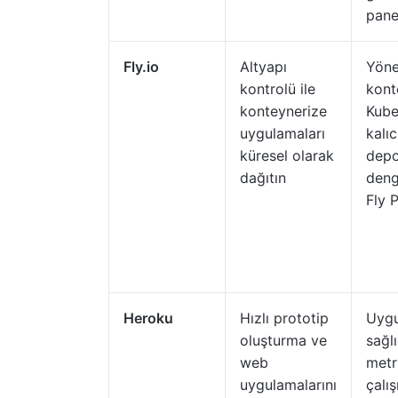
pane
Fly.io
Altyapı
Yöne
kontrolü ile
kont
konteynerize
Kube
uygulamaları
kalıc
küresel olarak
depo
dağıtın
deng
Fly 
Heroku
Hızlı prototip
Uyg
oluşturma ve
sağlı
web
metri
uygulamalarını
çalı