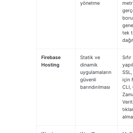
yönetme
metri
gerç
boru
gene
tek 
dağı
Firebase
Statik ve
Sıfır
Hosting
dinamik
yapı
uygulamaların
SSL,
güvenli
için
barındırılması
CLI,
Zama
Veri
tıkl
alma