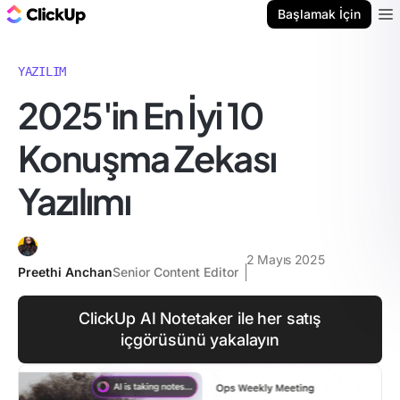
ClickUp Blog
Başlamak İçin
Ope
YAZILIM
2025'in En İyi 10
Konuşma Zekası
Yazılımı
2 Mayıs 2025
Preethi Anchan
Senior Content Editor
ClickUp AI Notetaker ile her satış
içgörüsünü yakalayın