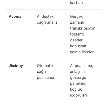
kartları
Avoma
AI destekli
Gerçek
çağrı analizi
zamanlı
transkripsiyon,
toplantı
özetleri,
konuşma
çalma listeleri
Jiminny
Otomatik
AI puanlama,
çağrı
anlaşma
puanlama
gösterge
panelleri,
koçluk
içgörüleri