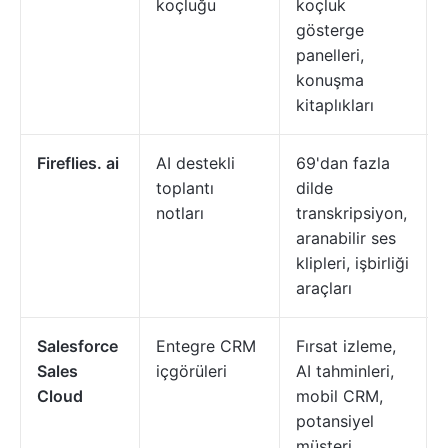
koçluğu
koçluk
gösterge
panelleri,
konuşma
kitaplıkları
Fireflies. ai
AI destekli
69'dan fazla
toplantı
dilde
notları
transkripsiyon,
aranabilir ses
klipleri, işbirliği
araçları
Salesforce
Entegre CRM
Fırsat izleme,
Sales
içgörüleri
AI tahminleri,
Cloud
mobil CRM,
potansiyel
müşteri