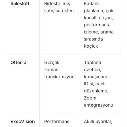
Salesloft
Birleştirilmiş
Kadans
satış süreçleri
planlama, çok
kanallı erişim,
performans
izleme, arama
sırasında
koçluk
Otter. ai
Gerçek
Toplantı
zamanlı
özetleri,
transkripsiyon
konuşmacı
ID'si, canlı
düzenleme,
Zoom
entegrasyonu
ExecVision
Performans
Akıllı uyarılar,