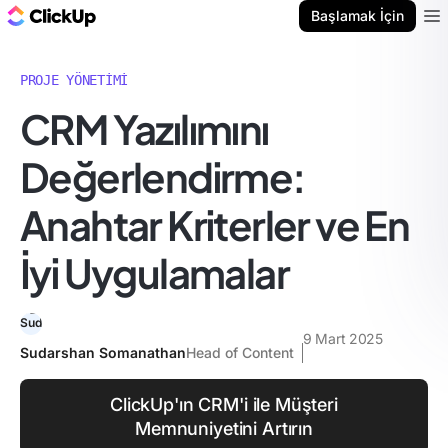
ClickUp Blog
Başlamak İçin
Ope
PROJE YÖNETIMI
CRM Yazılımını
Değerlendirme:
Anahtar Kriterler ve En
İyi Uygulamalar
9 Mart 2025
Sudarshan Somanathan
Head of Content
ClickUp'ın CRM'i ile Müşteri
Memnuniyetini Artırın