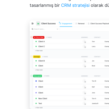
tasarlanmış bir
CRM stratejisi
olarak d