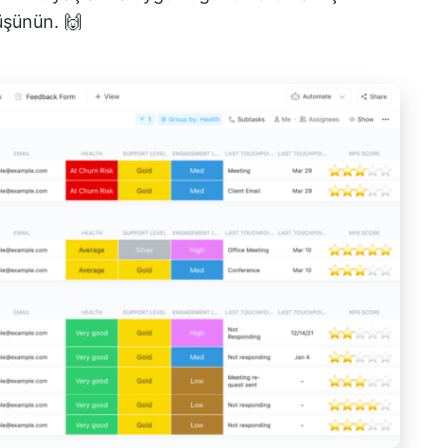
üşünün. 🙌