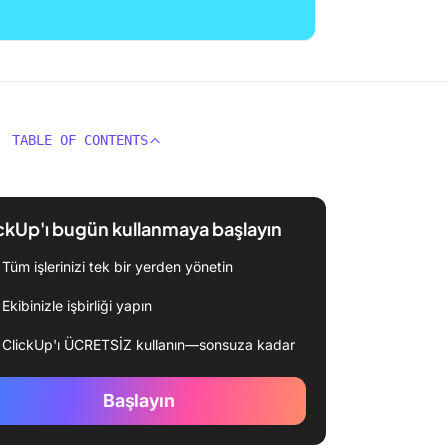
TABLE OF CONTENTS
ckUp'ı bugün kullanmaya başlayın
Tüm işlerinizi tek bir yerden yönetin
Ekibinizle işbirliği yapın
ClickUp'ı ÜCRETSİZ kullanın—sonsuza kadar
Başlayın